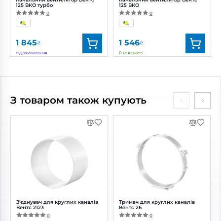
125 ВКО турбо
125 ВКО
0
0
1 845
1 546
₴
₴
під замовлення
В наявності
Бренд:
Вентс
Бренд:
Вентс
Артикул:
0000217074
Артикул:
0000217027
Діаметр:
125 мм
Діаметр:
125 мм
З товаром також купують
Потужність:
24 Вт
Потужність:
16 Вт
Рівень
Рівень
шуму:
39 дБ(А)
шуму:
38 дБ(А)
З'єднувач для круглих каналів
Тримач для круглих каналів
Вентс 2123
Вентс 26
0
0