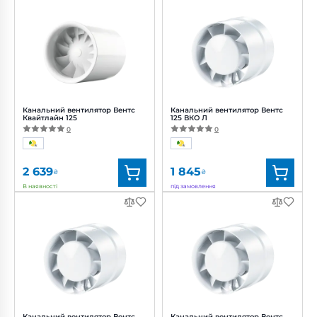
Канальний вентилятор Вентс
Канальний вентилятор Вентс
Квайтлайн 125
125 ВКО Л
0
0
2 639
1 845
₴
₴
В наявності
під замовлення
Бренд:
Вентс
Бренд:
Вентс
Артикул:
0688295280
Артикул:
0000217069
Діаметр:
125 мм
Діаметр:
125 мм
Потужність:
13 Вт
Потужність:
16 Вт
Рівень шуму:
32 дБ(А)
Рівень
шуму:
38 дБ(А)
Канальний вентилятор Вентс
Канальний вентилятор Вентс