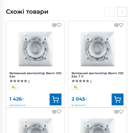
Схожі товари
Витяжний вентилятор Вентс 100
Витяжний вентилятор Вентс 100
Ейс
Ейс Т Л
0
0
1 426
2 045
₴
₴
закінчується
В наявності
Бренд:
Вентс
Бренд:
Вентс
Артикул:
0688225420
Артикул:
0688257473
Діаметр:
100 мм
Діаметр:
100 мм