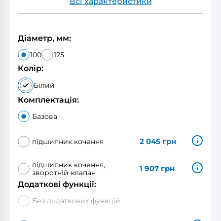
Всі характеристики
Діаметр, мм:
100
125
Колір:
Білий
Комплектація:
Базова
2 045
грн
підшипник кочення
підшипник кочення,
1 907
грн
зворотній клапан
Додаткові функції:
Без додаткових функцій