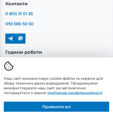
Комплектуючі вентиляції
Контакти
Повітропроводи та монтажні елементи
0 800 31 01 35
Решітки вентиляційні
093 580 50 50
Дверцята ревізійні
Кондиціонування та опалення
Години роботи
Пн-Пт: 08.00 - 17.00
Сб-Нд: вихідні
Наш сайт використовує cookie-файли та сервіси для
збору технічних даних відвідувачів. Продовжуючи
використовувати наш сайт, ви автоматично
погоджуєтеся з нашою
політикою конфіденційності
© 2026, Vents Market
Створено
UAITLAB
Прийняти всі