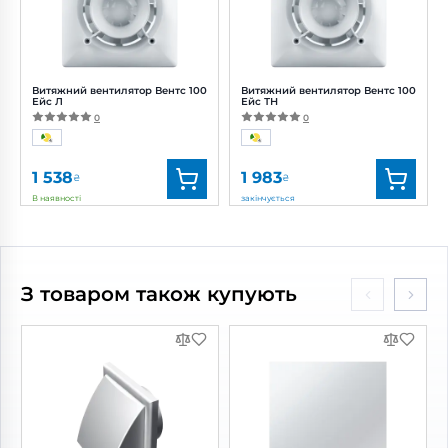
Потужність:
8 Вт
Потужність:
8 Вт
Рівень
Рівень
шуму:
29 дБ(А)
шуму:
29 дБ(А)
Витяжний вентилятор Вентс 100
Витяжний вентилятор Вентс 100
Ейс Л
Ейс ТН
0
0
1 538
1 983
₴
₴
В наявності
закінчується
Бренд:
Вентс
Бренд:
Вентс
Артикул:
0688257472
Артикул:
0688226025
Діаметр:
100 мм
Діаметр:
100 мм
З товаром також купують
Потужність:
8 Вт
Потужність:
8 Вт
Рівень
Рівень
шуму:
29 дБ(А)
шуму:
29 дБ(А)