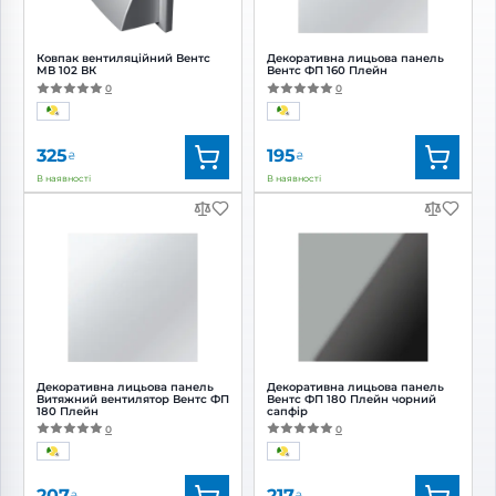
Ковпак вентиляційний Вентс
Декоративна лицьова панель
МВ 102 ВК
Вентс ФП 160 Плейн
0
0
325
195
₴
₴
В наявності
В наявності
Бренд:
Вентс
Бренд:
Вентс
Артикул:
0687851792
Артикул:
0688159753
Діаметр:
100 мм
Діаметр:
160 мм
Декоративна лицьова панель
Декоративна лицьова панель
Витяжний вентилятор Вентс ФП
Вентс ФП 180 Плейн чорний
180 Плейн
сапфір
0
0
207
217
₴
₴