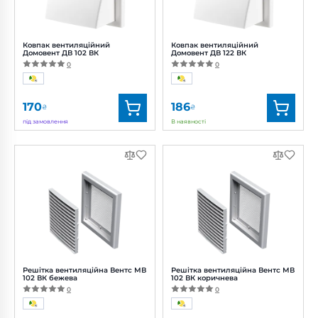
Ковпак вентиляційний
Ковпак вентиляційний
Домовент ДВ 102 ВК
Домовент ДВ 122 ВК
0
0
170
186
₴
₴
під замовлення
В наявності
Бренд:
Домовент
Бренд:
Домовент
Артикул:
0000282343
Артикул:
0688167329
Діаметр:
100 мм
Діаметр:
120 мм
Решітка вентиляційна Вентс МВ
Решітка вентиляційна Вентс МВ
102 ВК бежева
102 ВК коричнева
0
0