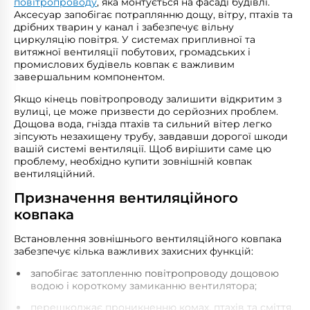
повітропроводу
, яка монтується на фасаді будівлі.
атмосферостійким силіконовим герметиком для
Аксесуар запобігає потраплянню дощу, вітру, птахів та
зовнішніх робіт.
дрібних тварин у канал і забезпечує вільну
циркуляцію повітря. У системах припливної та
витяжної вентиляції побутових, громадських і
промислових будівель ковпак є важливим
завершальним компонентом.
Якщо кінець повітропроводу залишити відкритим з
вулиці, це може призвести до серйозних проблем.
Дощова вода, гнізда птахів та сильний вітер легко
зіпсують незахищену трубу, завдавши дорогої шкоди
вашій системі вентиляції. Щоб вирішити саме цю
проблему, необхідно купити зовнішній ковпак
вентиляційний.
Призначення вентиляційного
ковпака
Встановлення зовнішнього вентиляційного ковпака
забезпечує кілька важливих захисних функцій:
запобігає затопленню повітропроводу дощовою
водою і короткому замиканню вентилятора;
перешкоджає проникненню комах, птахів та сміття,