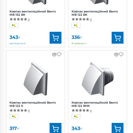
Ковпак вентиляційний Вентс
Ковпак вентиляційний Вентс
МВ 152 ВК
МВ 122 ВК
0
0
343
336
₴
₴
закінчується
В наявності
Бренд:
Вентс
Бренд:
Вентс
Артикул:
0687885229
Артикул:
0687826735
Діаметр:
150 мм
Діаметр:
120 мм
Ковпак вентиляційний Вентс
Ковпак вентиляційний Вентс
МВ 122 К
МВ 122 ВНК
0
0
317
343
₴
₴