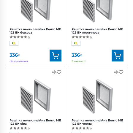
Решітка вентиляційна Вентс МВ
Решітка вентиляційна Вентс МВ
122 ВК бежева
122 ВК коричнева
0
0
336
336
₴
₴
під замовлення
В наявності
Бренд:
Вентс
Бренд:
Вентс
Артикул:
0000222931
Артикул:
0000222932
Діаметр:
120 мм
Діаметр:
120 мм
Решітка вентиляційна Вентс МВ
Решітка вентиляційна Вентс МВ
122 ВК сіра
122 ВК чорна
0
0