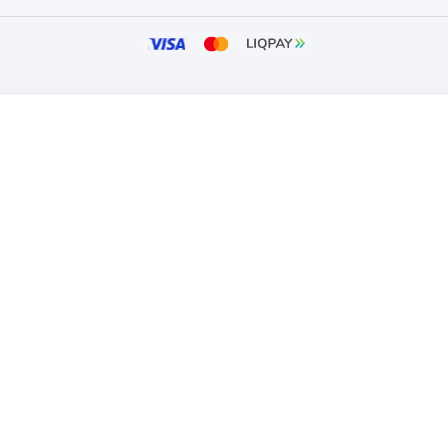
3
631
₴
₴
вності
В наявності
:
Вентс
Бренд:
ул:
0000225066
Артикул:
0
тр:
150 мм
Діаметр:
ARKET
ПОКУПЦЯМ
зин
Оплата та дос
Гарантія та п