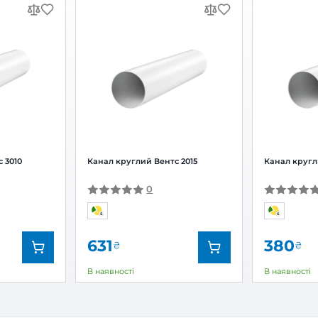
ктор універсальний для круглих к
Залишити
За рейтингом