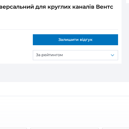
10
ся:
рсальний для круглих каналів Вент