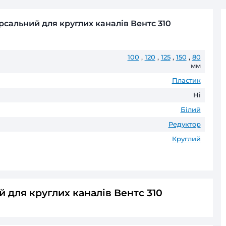
Безготівковий розрахунок д
Оплата частинами
ПриватБанк
до 6 пл
ГАРАНТІЯ ТА ПОВЕРНЕНН
До 60 місяців* офіційної гаранті
* Гарантійні терміни можуть відрізнятис
ктор універсальний для круглих каналів В