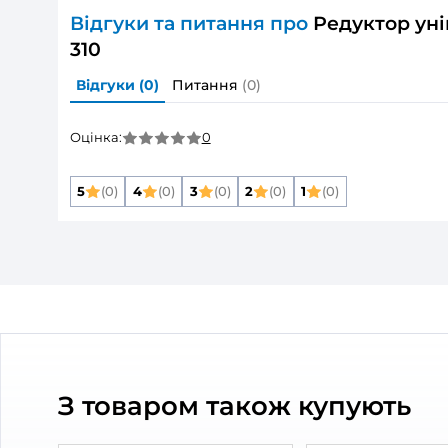
Розмір повітропроводу, який приєднуєть
Матеріал корпусу:
Захист від зворотньої тяги:
Колір:
Тип елементу:
Тип повітропроводу:
Дивитись всі
Опис товару
Редуктор уніве