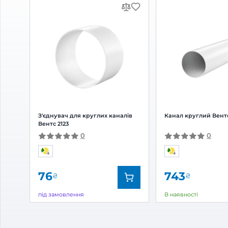
Відгуки та питання про
Реду
310
Відгуки
(0)
Питання
(0)
0
Оцінка:
5
(0)
4
(0)
3
(0)
2
(0)
1
(0)