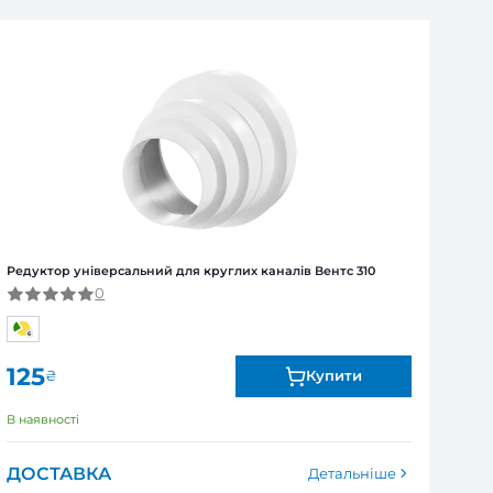
ля юридичних та фізичних осіб
Я
ї від виробника. Обмін та повернення товару впродов
я залежно від продукту. Точні дані гарантійного терміну зазна
ентс 310