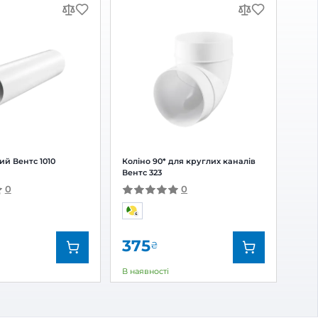
аналів Вентс
 відгук