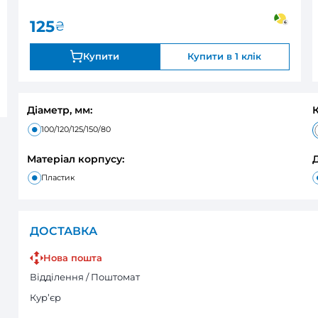
0
В наявності
Оцінка:
125
₴
Купити
Діаметр, мм:
100/120/125/150/80
Матеріал корпусу:
Пластик