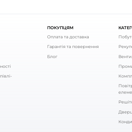
ують
 круглий Вентс 3010
Канал круглий Вентс 20
0
0