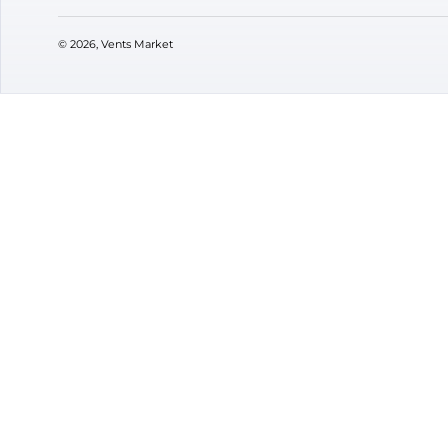
76
74
₴
під замовлення
В ная
Бренд:
Вентс
Бренд
Артикул:
0000225033
Артик
Діаметр:
125 мм
Діаме
VENTS M
Про мага
Контакти
Підписуйтесь