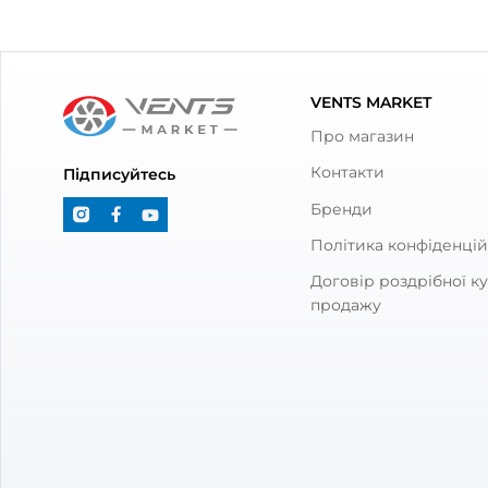
З товаром також куп
З'єднувач для круглих каналів
Канал
Вентс 2123
0