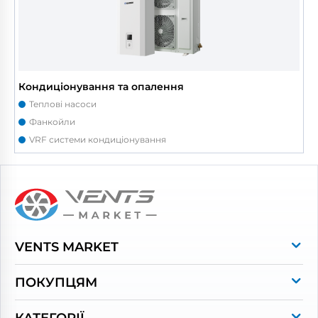
Кондиціонування та опалення
Теплові насоси
Фанкойли
VRF системи кондиціонування
VENTS MARKET
Про магазин
ПОКУПЦЯМ
Контакти
Оплата та доставка
Бренди
КАТЕГОРІЇ