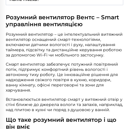
і описаний в інструкції до моделі.
Сумісність залежить від конкретної моделі –
перевірте цю функцію в описі товару. Частина
Розумний вентилятор Вентс – Smart
серій підтримує голосове управління через
популярні платформи.
управління вентиляцією
Розумний вентилятор – це інтелектуальний витяжний
вентилятор оснащений смарт-технологіями,
включаючи датчики вологості і руху, налаштування
таймера, підсвітку та дистанційне керування роботою
за допомогою Wi-Fi чи мобільного застосунку.
Смарт вентилятор забезпечує потужний повітряний
потік, підтримує комфортний рівень вологості і
автономну тиху роботу. Це інноваційне рішення для
надходження свіжого повітря в кухню, коридори,
ванну кімнату, офісні переговорні та зони для
харчування.
Встановлюється вентилятор смарт у витяжний отвір у
стіні ближче до джерела вологи та запахів, наприклад,
над плитою в кухні чи поряд з душовою у ванній.
Що таке розумний вентилятор і що
він вміє