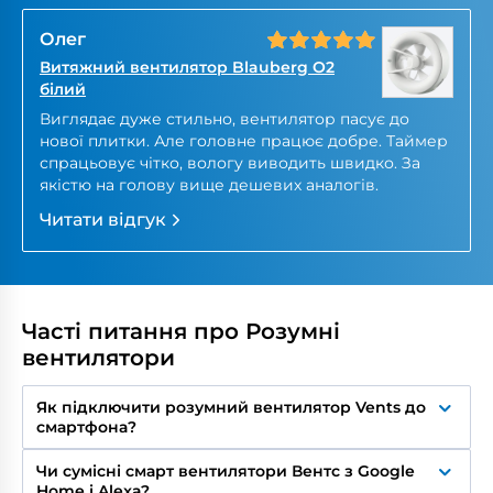
Олег
Витяжний вентилятор Blauberg O2
білий
Виглядає дуже стильно, вентилятор пасує до
нової плитки. Але головне працює добре. Таймер
спрацьовує чітко, вологу виводить швидко. За
якістю на голову вище дешевих аналогів.
Читати відгук
Часті питання про Розумні
вентилятори
Як підключити розумний вентилятор Vents до
смартфона?
Через фірмовий мобільний застосунок і Wi-Fi
Чи сумісні смарт вентилятори Вентс з Google
роутер. Процес підключення займає кілька хвилин
Home і Alexa?