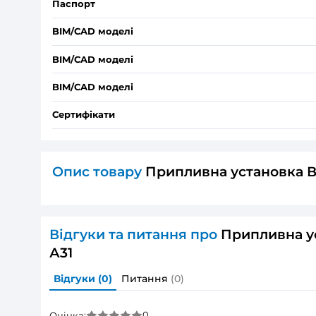
Максимальна напруга живлення:
Частота мережі живлення:
Номінальна потужність:
Споживана потужність електричного дог
Дивитись всі
ДОКУМЕНТАЦІЯ
Поліграфія
Поліграфія
Паспорт