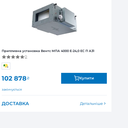
Я
ї від виробника. Обмін та повернення товару впродов
я залежно від продукту. Точні дані гарантійного терміну зазна
С П А31
700x400
мм
400 В