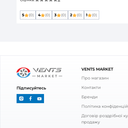
Паспорт
BIM/CAD моделі
BIM/CAD моделі
BIM/CAD моделі
Сертифікати
Опис товару
Припливна уст
Відгуки та питання про
Прип
А31