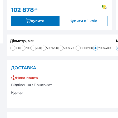
0
закінчується
Оцінка:
102 878
₴
Купити
Діаметр, мм:
160
200
250
500x250
500x
ДОСТАВКА