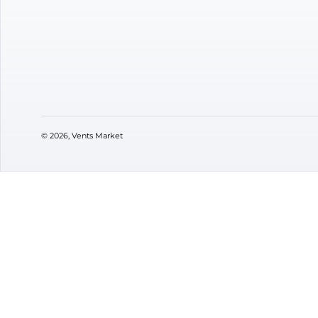
Відгуки
(0)
Питання
(0)
0
Оцінка:
5
(0)
4
(0)
3
(0)
2
(0)
1
(0)
VENTS M