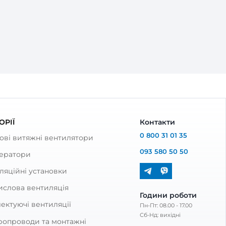
П А31
Е-24,0 ЕС П