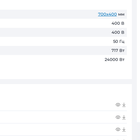
ПриватБанк
до 6 пл
ГАРАНТІЯ ТА ПОВЕРНЕНН
До 60 місяців* офіційної гаранті
* Гарантійні терміни можуть відрізнятис
ливна установка Вентс МПА 4000 Е-24,0 Е
ся: