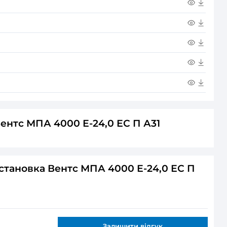
ріву: