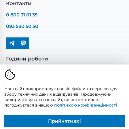
Комплектуючі вентиляції
Контакти
Повітропроводи та монтажні елементи
0 800 31 01 35
Решітки вентиляційні
093 580 50 50
Дверцята ревізійні
Кондиціонування та опалення
Години роботи
Пн-Пт: 08.00 - 17.00
Сб-Нд: вихідні
Наш сайт використовує cookie-файли та сервіси для
збору технічних даних відвідувачів. Продовжуючи
використовувати наш сайт, ви автоматично
погоджуєтеся з нашою
політикою конфіденційності
© 2026, Vents Market
Створено
UAITLAB
Прийняти всі