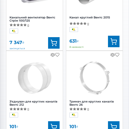
Канальний вентилятор Вентс
Канал круглий Вентс 2015
Стрім 100/125
0
0
631
₴
7 347
₴
В наявності
закінчується
Бренд:
Вентс
Бренд:
Вентс
Артикул:
0688321294
Артикул:
0687850249
Діаметр:
125/100 мм
Діаметр:
125 мм
Потужність:
9, 13, 21 Вт
Рівень
шуму:
16, 21, 25 дБ(А)
З'єднувач для круглих каналів
Тримач для круглих каналів
Вентс 212
Вентс 26
0
0
101
101
₴
₴