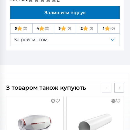
Залишити відгук
5
(0)
4
(0)
3
(0)
2
(0)
1
(0)
За рейтингом
З товаром також купують