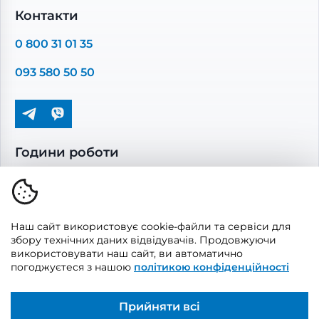
Комплектуючі вентиляції
Контакти
Повітропроводи та монтажні елементи
0 800 31 01 35
Решітки вентиляційні
093 580 50 50
Дверцята ревізійні
Кондиціонування та опалення
Години роботи
Пн-Пт: 08.00 - 17.00
Сб-Нд: вихідні
Наш сайт використовує cookie-файли та сервіси для
збору технічних даних відвідувачів. Продовжуючи
використовувати наш сайт, ви автоматично
погоджуєтеся з нашою
політикою конфіденційності
© 2026, Vents Market
Створено
UAITLAB
Прийняти всі