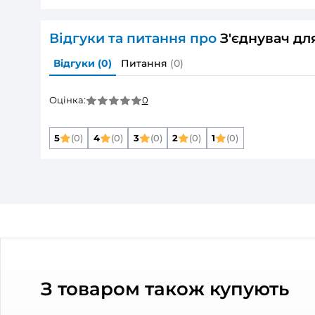
ХАРАКТЕРИСТИКИ ТОВАРУ
З'єд
Основні
Розмір повітропроводу, який приєднуєть
Матеріал корпусу:
Захист від зворотньої тяги:
Колір:
Тип елементу:
Тип повітропроводу:
Дивитись всі
Опис товару
З'єднувач для 