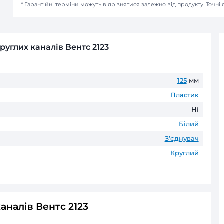
Безготівковий розрахунок д
Передплата
Товари зі строком виготовлення по
Оплата частинами
ПриватБанк
до 6 пл
ГАРАНТІЯ ТА ПОВЕРНЕНН
До 60 місяців* офіційної гаранті
* Гарантійні терміни можуть відрізнятис