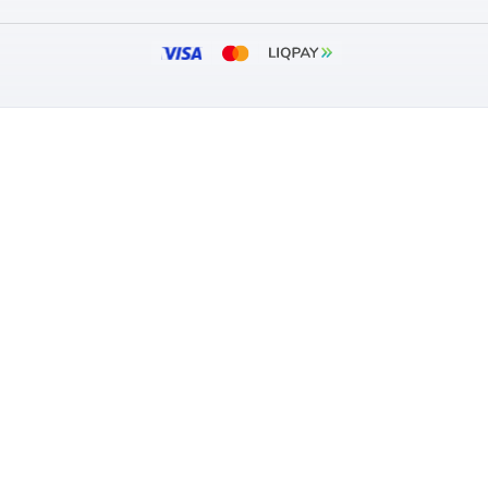
0
0
317
₴
₴
вності
В наявності
:
Вентс
Бренд:
ул:
0000225601
Артикул:
0
тр:
125 мм
Діаметр:
ARKET
ПОКУПЦЯМ
зин
Оплата та дос
Гарантія та п