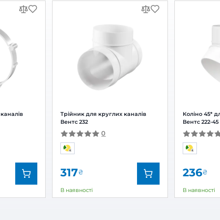
нувач для круглих каналів Вентс 21
Залишити
За рейтингом