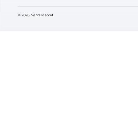
0
436
101
₴
В наявності
В ная
Бренд:
Вентс
Бренд
Артикул:
0000225005
Артик
Діаметр:
125 мм
Діаме
VENTS M
Про мага
Контакти
Підписуйтесь