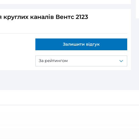
нувач для круглих каналів Вентс 2123
ся:
круглих каналів Вентс 2123