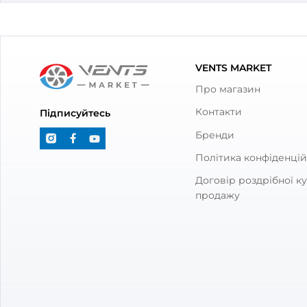
З товаром також куп
Канал круглий Вентс 2010
Трима
Вентс