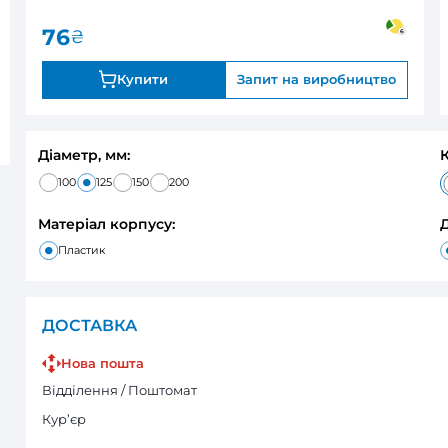
0
під замовле
Оцінка:
76
₴
Купити
Запи
Діаметр, мм:
100
125
150
200
Матеріал корпусу:
Пластик