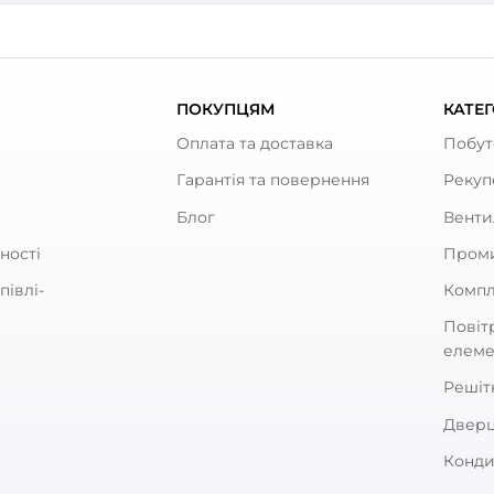
ують
ч для круглих каналів
Трійник для круглих ка
 26
Вентс 232