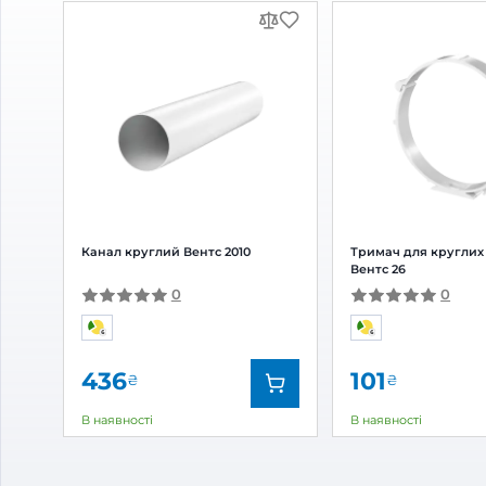
Відгуки та питання про
З'єд
Відгуки
(0)
Питання
(0)
0
Оцінка:
5
(0)
4
(0)
3
(0)
2
(0)
1
(0)