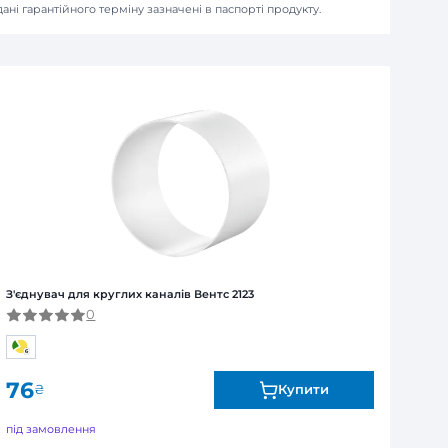
ля юридичних та фізичних осіб
над 1 тиждень – обов’язкова попередня оплата 100%
Я
ї від виробника. Обмін та повернення товару впродов
я залежно від продукту. Точні дані гарантійного терміну зазна