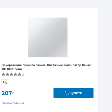
над 1 тиждень – обов’язкова попередня оплата 100%
Я
ї від виробника. Обмін та повернення товару впродов
я залежно від продукту. Точні дані гарантійного терміну зазна
лятор Вентс ФП