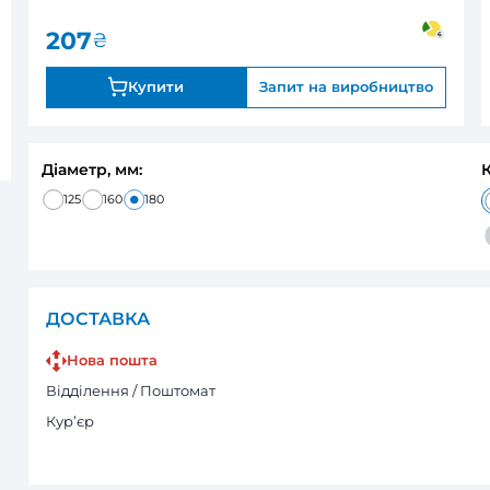
180 Плейн
0
під замовле
Оцінка:
207
₴
Купити
Запи
Діаметр, мм:
125
160
180