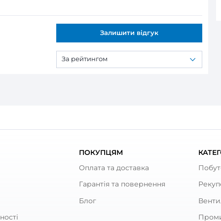
ся:
ицьова панель Витяжний вентилят
оративна лицьова панель Витяжни