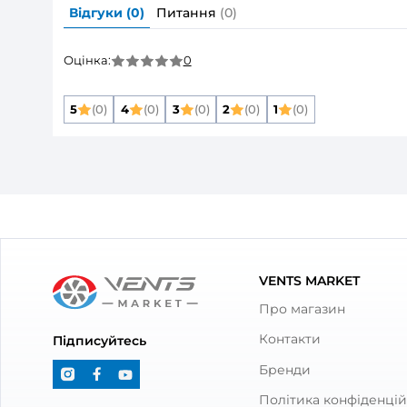
Основні
Розмір повітропроводу, який приєднуєть
Матеріал корпусу:
Колір:
Опис товару
Декоративна л
180 Плейн
Відгуки та питання про
Дек
Вентс ФП 180 Плейн