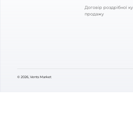
Відгуки
(0)
Питання
(0)
0
Оцінка:
5
(0)
4
(0)
3
(0)
2
(0)
1
(0)
VENTS M
Про мага