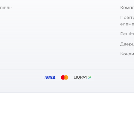
Залишити
За рейтингом
ARKET
ПОКУПЦЯМ
зин
Оплата та дос