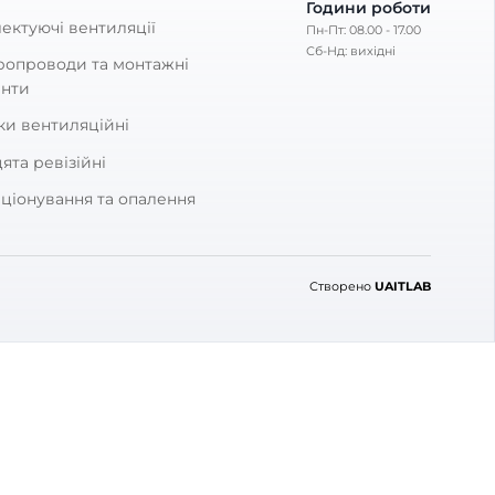
ДОСТАВКА
 відгук
КАТЕГОРІЇ
тавка
Побутові витяжні вентилятор