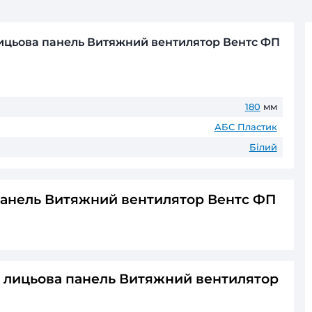
Передплата
Товари зі строком виготовлення по
Оплата частинами
ПриватБанк
до 6 пл
ГАРАНТІЯ ТА ПОВЕРНЕНН
До 60 місяців* офіційної гаранті
* Гарантійні терміни можуть відрізнятис
ративна лицьова панель Витяжний венти