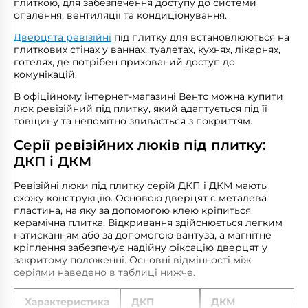
плиткою, для забезпечення доступу до системи
опалення, вентиляції та кондиціонування.
Дверцята ревізійні
під плитку для встановлюються на
плиткових стінах у ваннах, туалетах, кухнях, лікарнях,
готелях, де потрібен прихований доступ до
комунікацій.
В офіційному інтернет-магазині Вентс можна купити
люк ревізійний під плитку, який адаптується під її
товщину та непомітно зливається з покриттям.
Серії ревізійних люків під плитку:
ДКП і ДКМ
Ревізійні люки під плитку серій ДКП і ДКМ мають
схожу конструкцію. Основою дверцят є металева
пластина, на яку за допомогою клею кріпиться
керамічна плитка. Відкривання здійснюється легким
натисканням або за допомогою вантуза, а магнітне
кріплення забезпечує надійну фіксацію дверцят у
закритому положенні. Основні відмінності між
серіями наведено в таблиці нижче.
Характеристика
ДКП
ДКМ