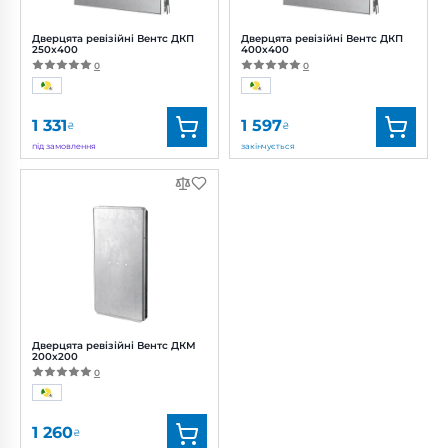
Дверцята ревізійні Вентс ДКП
Дверцята ревізійні Вентс ДКП
250x400
400x400
0
0
1 331
1 597
₴
₴
під замовлення
закінчується
Бренд:
Вентс
Бренд:
Вентс
Артикул:
0000224862
Артикул:
0000224866
Дверцята ревізійні Вентс ДКМ
200х200
0
1 260
₴