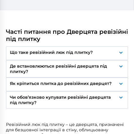
Часті питання про Дверцята ревізійні
під плитку
Що таке ревізійний люк під плитку?
Це знімні дверцята, поверхня яких облицьовується
Де встановлюються ревізійні дверцята під
тією ж керамічною плиткою, що й решта стіни. У
плитку?
закритому стані практично непомітні –
забезпечують прихований доступ до труб,
У ванних кімнатах і санвузлах, на кухні, у технічних
лічильників, фільтрів, тощо.
Як кріпиться плитка до ревізійних дверцят?
нішах і шахтах будь-яких приміщень із плиточним
облицюванням.
Дверцята мають металеву пластину, на яку
Чи обов’язково купувати ревізійні дверцята
наноситься плитковий клей і кріпиться плитка.
під плитку?
Ні. Якщо прихований монтаж не є пріоритетом,
можна використовувати стандартні ревізійні
дверцята. Моделі під плитку обирають тоді, коли
Ревізійний люк під плитку – це дверцята, призначені
важливо зберегти цілісний вигляд облицювання
для безшовної інтеграції в стіну, облицьовану
та зробити люк максимально непомітним.