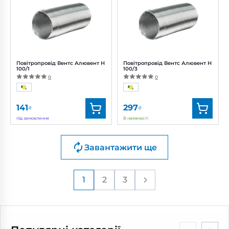
Діаметр:
80 мм
Діаметр:
90 мм
Повітропровід Вентс Алювент Н
Повітропровід Вентс Алювент Н
100/1
100/3
0
0
141
297
₴
₴
під замовлення
В наявності
Бренд:
Вентс
Бренд:
Вентс
Завантажити ще
Артикул:
0000219498
Артикул:
0000219504
Діаметр:
100 мм
Діаметр:
100 мм
1
2
3