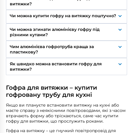
витяжки?
гофротруба. Діаметр підбирається під патрубок
витяжки, найчастіше 120 або 150 мм.
Максимальна довжина – 3 метри. Краще
Чи можна купити гофру на витяжку поштучно?
використовувати гофру з мінімальною кількістю
поворотів. Кожне згинання зменшує тягу, а три
Так, гофрована труба для витяжки продається
коліна під кутом 90° можуть знизити
Чи можна згинати алюмінієву гофру під
посекційно або погонно. У каталозі на нашому
продуктивність майже вдвічі.
різними кутами?
сайті вказані актуальні ціни виробів із зазначеним
діаметром та довжиною.
Так, можна згинати під кутом до 90° у потрібному
Чим алюмінієва гофротруба краща за
вам напрямку.
пластикову?
Алюміній витримує вищу температуру, стійкіший
Як швидко можна встановити гофру для
до жирових відкладень і довговічніший.
витяжки?
Пластикова гофра для вентиляції трішки легша,
компактніша в транспортуванні і підходить для
Встановити гофру для витяжки можна доволі
ненавантажених систем, таких як ванна чи
швидко. Простий монтаж займає від 15 хв.
санвузол.
Гофра для витяжки – купити
Потрібно надягнути гофру на патрубок витяжки,
зафіксувати хомутом, підвести до вентиляції (за
гофровану трубу для кухні
потреби зробити вигини) та закріпити другий
кінець (також хомутом). За бажанням, обмотати
Якщо ви плануєте встановити витяжку на кухні або
алюмінієвим скотчем для кращої герметизації.
маєте справу з неякісними повітроводами, які з часом
втрачають форму або тріскаються, саме час купити
гофру для витяжки, що прослужить роками.
Гофра на витяжку – це гнучкий повітропровід для