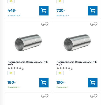
443
720
₴
₴
закінчується
закінчується
Бренд:
Вентс
Бренд:
Вентс
Артикул:
0000219485
Артикул:
0000219488
Діаметр:
200 мм
Діаметр:
315 мм
Повітропровід Вентс Алювент М
Повітропровід Вентс Алювент М
80/3
90/3
0
0
180
190
₴
₴
В наявності
В наявності
Бренд:
Вентс
Бренд:
Вентс
Артикул:
0000219425
Артикул:
0687867339