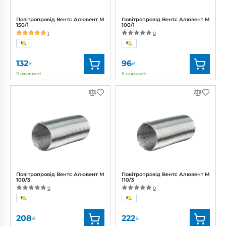
Повітропровід Вентс Алювент М
Повітропровід Вентс Алювент М
150/1
100/1
1
0
132
96
₴
₴
В наявності
В наявності
Бренд:
Вентс
Бренд:
Вентс
Артикул:
0000219472
Артикул:
0000219427
Діаметр:
150 мм
Діаметр:
100 мм
Повітропровід Вентс Алювент М
Повітропровід Вентс Алювент М
100/3
110/3
0
0
208
222
₴
₴