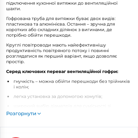
підключення кухонної витяжки до вентиляційної
шахти.
Гофрована труба для витяжки буває двох видів:
пластикова та алюмінієва. Остання – зручна для
коротких або складних ділянок з вигинами, де
потрібно обійти перешкоди.
Круглі повітроводи мають найефективнішу
продуктивність повітряного потоку і повинні
розглядатися як перший варіант, якщо дозволяє
простір.
Серед ключових переваг вентиляційної гофри:
гнучкість – можна обійти перешкоди без трійників
і колін;
легка установка за допомогою хомутів;
широкий вибір діаметрів для сумісності зі
стандартними витяжками.
Розгорнути
Що таке гофра для витяжки і як вона
працює