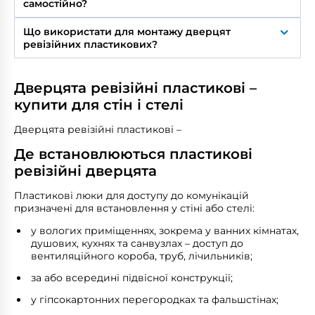
самостійно?
більшою вологістю, як от ванна чи кухня. Металеві
– міцніші і більше використовуються для технічних
Так. Монтаж не потребує спеціальних інструментів:
і комерційних приміщень з підвищеними
Що використати для монтажу дверцят
зазвичай дверцята кріпляться на монтажну рамку,
навантаженнями.
ревізійних пластикових?
що йде в комплекті, що встановлюється у
підготовлений отвір.
Ревізійні люки можна легко зафіксувати в отворі
за допомогою розчину, силікону, герметику чи
Дверцята ревізійні пластикові –
саморізів.
купити для стін і стелі
Дверцята ревізійні пластикові –
Де встановлюються пластикові
ревізійні дверцята
Пластикові люки для доступу до комунікацій
призначені для встановлення у стіні або стелі:
у вологих приміщеннях, зокрема у ванних кімнатах,
душових, кухнях та санвузлах – доступ до
вентиляційного короба, труб, лічильників;
за або всередині підвісної конструкції;
у гіпсокартонних перегородках та фальшстінах;