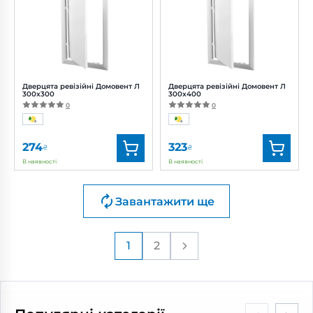
Дверцята ревізійні Домовент Л
Дверцята ревізійні Домовент Л
300x300
300x400
0
0
274
323
₴
₴
В наявності
В наявності
Бренд:
Домовент
Бренд:
Домовент
Завантажити ще
Артикул:
0687926249
Артикул:
0687926251
1
2