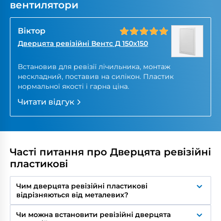
вентилятори
Віктор
Дверцята ревізійні Вентс Д 150x150
Встановив для ревізії лічильника, монтаж
нескладний, поставив на силікон. Пластик
нормальної якості і гарна ціна.
Читати відгук
Часті питання про Дверцята ревізійні
пластикові
Чим дверцята ревізійні пластикові
відрізняються від металевих?
Пластикові – найекономніший варіант, не
Чи можна встановити ревізійні дверцята
іржавіють, краще підходять для приміщень з