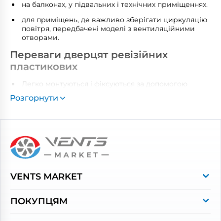
на балконах, у підвальних і технічних приміщеннях.
для приміщень, де важливо зберігати циркуляцію
повітря, передбачені моделі з вентиляційними
отворами.
Переваги дверцят ревізійних
пластикових
Легко монтуються і фіксуються за допомогою
силікону, герметику чи саморізів.
Розгорнути
Відчиняються та закриваються легким
натисканням.
Універсальна конструкція дозволяє встановлювати
лівобічне або правобічне відкривання.
Стійкі до вологи та корозії.
Взаємозамінність – за потреби змінюється тільки
VENTS MARKET
серцевина, без заміни всієї системи.
Про магазин
Довговічні – виготовлені з високоякісного АБС-
ПОКУПЦЯМ
пластику.
Контакти
Оплата та доставка
Гладка поверхня легка у догляді – достатньо