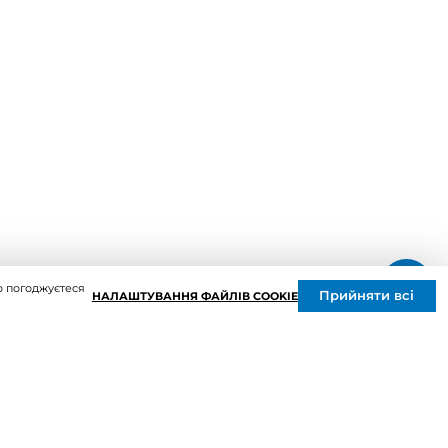
Повітропроводи та монтажні
елементи
Решітки вентиляційні
Дверцята ревізійні
Кондиціонування та опалення