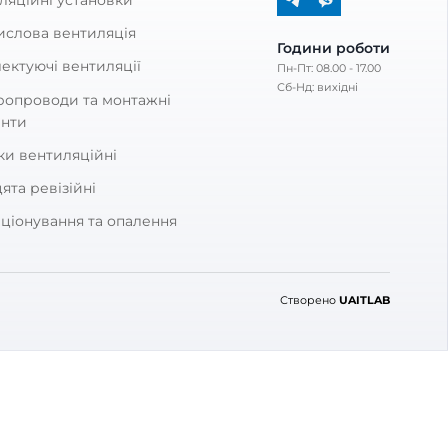
КАТЕГОРІЇ
тавка
Побутові витяжні вентилятор
овернення
Рекуператори
Вентиляційні установки
Промислова вентиляція
Комплектуючі вентиляції