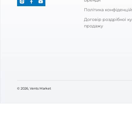
VENTS M
Про мага
Контакти
Підписуйтесь
Бренди
Політика 
Договір р
продажу