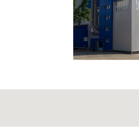
 :
тів.
запитів.
ті, 36