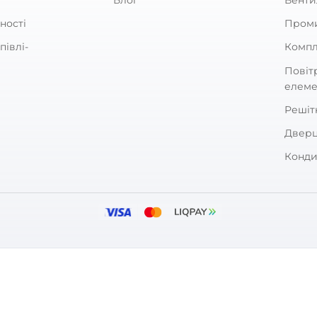
ARKET
ПОКУПЦЯМ
зин
Оплата та дос
Гарантія та п
Блог
конфіденційності
оздрібної купівлі-