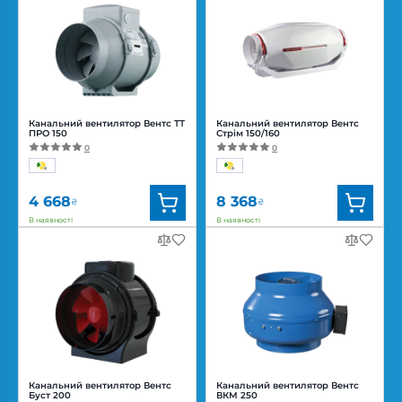
Канальний вентилятор Вентс ТТ
Канальний вентилятор Вентс
ПРО 150
Стрім 150/160
0
0
4 668
8 368
₴
₴
В наявності
В наявності
Бренд:
Вентс
Бренд:
Вентс
Артикул:
0687908677
Артикул:
0688317113
Діаметр:
150 мм
Діаметр:
160/150 мм
Потужність:
42, 50 Вт
Потужність:
25, 46, 51 Вт
Рівень
Рівень
шуму:
32, 44 дБ(А)
шуму:
20, 26, 33 дБ(А)
Канальний вентилятор Вентс
Канальний вентилятор Вентс
Буст 200
ВКМ 250