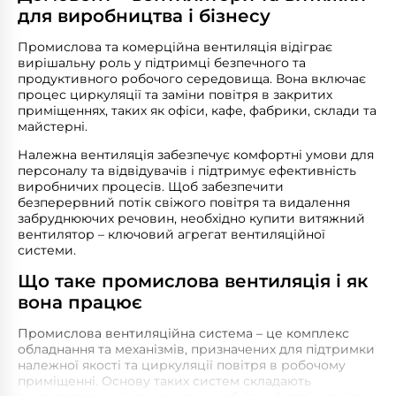
для виробництва і бізнесу
Промислова та комерційна вентиляція відіграє
вирішальну роль у підтримці безпечного та
продуктивного робочого середовища. Вона включає
процес циркуляції та заміни повітря в закритих
приміщеннях, таких як офіси, кафе, фабрики, склади та
майстерні.
Належна вентиляція забезпечує комфортні умови для
персоналу та відвідувачів і підтримує ефективність
виробничих процесів. Щоб забезпечити
безперервний потік свіжого повітря та видалення
забруднюючих речовин, необхідно купити витяжний
вентилятор – ключовий агрегат вентиляційної
системи.
Що таке промислова вентиляція і як
вона працює
Промислова вентиляційна система – це комплекс
обладнання та механізмів, призначених для підтримки
належної якості та циркуляції повітря в робочому
приміщенні. Основу таких систем складають