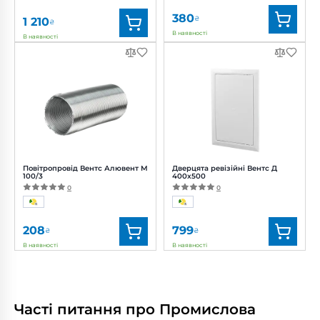
380
₴
1 210
₴
В наявності
В наявності
Бренд:
Домовент
Бренд:
Вентс
Артикул:
0688554077
Артикул:
0000224929
Діаметр:
100 мм
Діаметр:
100 мм
Потужність:
2 Вт
Рівень шуму:
22 дБ(А)
Повітропровід Вентс Алювент М
Дверцята ревізійні Вентс Д
100/3
400x500
0
0
208
799
₴
₴
В наявності
В наявності
Бренд:
Вентс
Бренд:
Вентс
Артикул:
0000219431
Артикул:
0687826756
Діаметр:
100 мм
Часті питання про Промислова