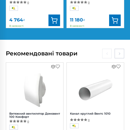
0
0
4 764
11 180
₴
₴
В наявності
В наявності
Бренд:
Вентс
Бренд:
Вентс
Артикул:
0688299771
Артикул:
0000227227
Діаметр:
200 мм
Діаметр:
250 мм
Рекомендовані товари
Потужність:
82, 101, 113 Вт
Потужність:
194 Вт
Рівень
Рівень
шуму:
37, 40, 42 дБ(А)
шуму:
50 дБ(А)
Витяжний вентилятор Домовент
Канал круглий Вентс 1010
100 Комфорт
0
0