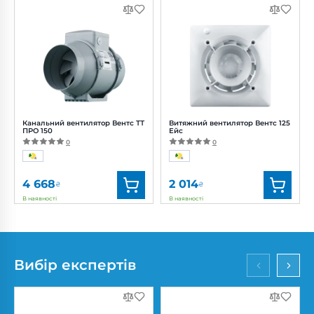
Бренд:
Blauberg
Бренд:
Вентс
Артикул:
0688239836
Артикул:
0000215598
Діаметр:
160 мм
Діаметр:
100 мм
Потужність:
3.61, 4.15, 5.20 Вт
Потужність:
14 Вт
Рівень
Рівень
шуму:
11, 18, 21 дБ(А)
шуму:
37 дБ(А)
Канальний вентилятор Вентс ТТ
Витяжний вентилятор Вентс 125
ПРО 150
Ейс
0
0
4 668
2 014
₴
₴
В наявності
В наявності
Бренд:
Вентс
Бренд:
Вентс
Артикул:
0687908677
Артикул:
0688226023
Діаметр:
150 мм
Діаметр:
125 мм
Вибір експертів
Потужність:
42, 50 Вт
Потужність:
17 Вт
Рівень
Рівень шуму:
32 дБ(А)
шуму:
32, 44 дБ(А)