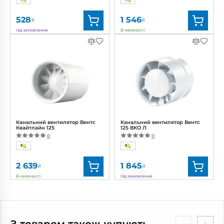
528
1 546
₴
₴
під замовлення
В наявності
Бренд:
Домовент
Бренд:
Вентс
Артикул:
0000227746
Артикул:
0000217027
Діаметр:
125 мм
Діаметр:
125 мм
Потужність:
16 Вт
Потужність:
16 Вт
Рівень
Рівень
шуму:
38 дБ(А)
шуму:
38 дБ(А)
Канальний вентилятор Вентс
Канальний вентилятор Вентс
Квайтлайн 125
125 ВКО Л
0
0
2 639
1 845
₴
₴
В наявності
під замовлення
Бренд:
Вентс
Бренд:
Вентс
Артикул:
0688295280
Артикул:
0000217069
Діаметр:
125 мм
Діаметр:
125 мм