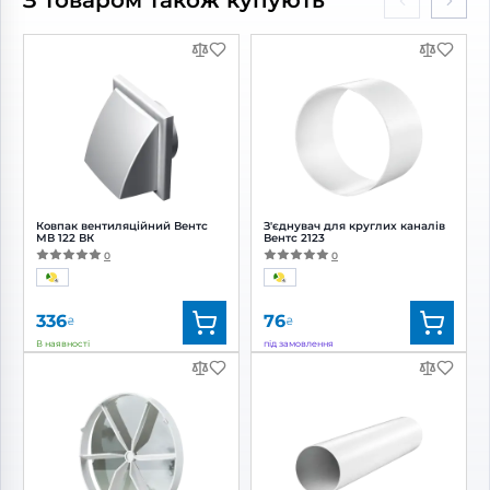
З товаром також купують
Потужність:
13 Вт
Потужність:
16 Вт
Рівень шуму:
32 дБ(А)
Рівень
шуму:
38 дБ(А)
Ковпак вентиляційний Вентс
З'єднувач для круглих каналів
МВ 122 ВК
Вентс 2123
0
0
336
76
₴
₴
В наявності
під замовлення
Бренд:
Вентс
Бренд:
Вентс
Артикул:
0687826735
Артикул:
0000225033
Діаметр:
120 мм
Діаметр:
125 мм