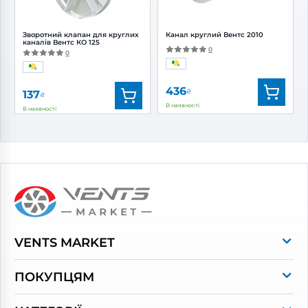
Зворотний клапан для круглих
Канал круглий Вентс 2010
каналів Вентс КО 125
0
0
436
₴
137
₴
В наявності
В наявності
Бренд:
Вентс
Бренд:
Вентс
Артикул:
0000227664
Артикул:
0000225005
Діаметр:
125 мм
Діаметр:
125 мм
VENTS MARKET
Про магазин
ПОКУПЦЯМ
Контакти
Оплата та доставка
Бренди