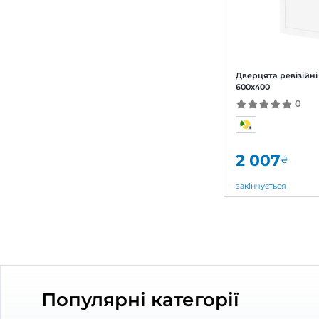
Колір
закі
Білий
(6)
Брен
Арти
Двер
600х