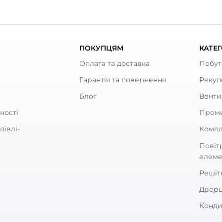
а грунтовкою або білою фарбою та підлягає перефар
алевих ревізійних люків?
 отворі за допомогою розчину, силікону, герметику ч
візійних дверцят?
і, до якого потрібен доступ. Обирайте дверцята трох
 купити для стін і стелі
ищеної міцності для швидкого доступу до прихованих
иміщеннях з підвищеним механічним навантаженням, 
ревізійні металеві
м металеві люки переважно застосовуються у будівл