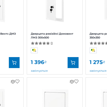
цята ревізійні Вентс ДМЗ
Дверцята ревізійні До
350
ЛМЗ 300x500
1
0
085
1 396
₴
₴