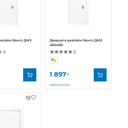
мовент
Дверцята ревізійні Вентс ДМЗ
350х350
0
1 275
₴