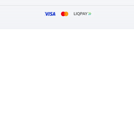
 ідеальне рішення для:
енсивним впливом;
 об'єктів;
іша альтернатива пластиковим моделям.
найдете дверцята ревізійні металеві від надійних б
нізмами контролю доступу (класичним або магнітним 
з доставкою по Україні на сайті market.vents.ua всьо
ARKET
ПОКУПЦЯМ
зин
Оплата та дос
Гарантія та п