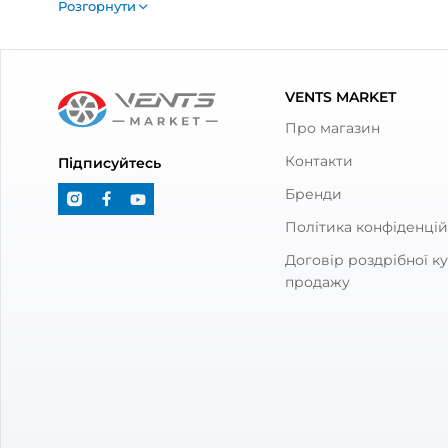
Так, поверхня більшості моделей покрит
Що використати для монтажу мет
Ревізійні люки можна легко зафіксувати в
Як вибрати розмір металевих ре
Виміряйте розмір отвору у стіні або стел
Дверцята ревізійні металеві –
Дверцята ревізійні металеві – це люки підв
тощо. Моделі з металу застосовуються у пр
Де застосовуються дверцята 
Завдяки високим зносостійким властивостя