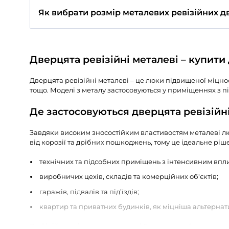
Після фарбування взагалі не видно, що ц
люк. Дуже задоволений якістю
Читати відгук
Часті питання про Дв
Які розміри металевих ревізійни
Класичні розміри варіюються від 100x100 
Чи можна фарбувати дверцята ме