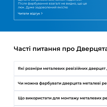
Стінові рекуператори
Відгуки про Побутов
Рома
Дверцята ревізійні Вентс ДМЗ 200х350
Щільно закриваються, замок надійний.