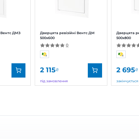
нчується
закінчується
д:
Вентс
Бренд:
кул:
0687874842
Артикул:
0
цята ревізійні Вентс ДМЗ
Дверцята ревізійні Ве
400
500х600
0
0