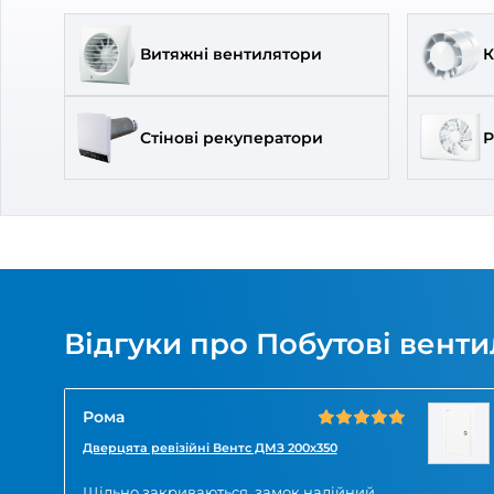
2 
закі
Брен
Арти
Популярні категорії
Витяжні вентилятори