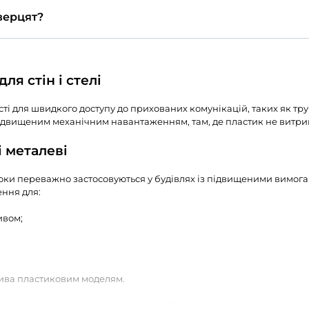
е
ерцята ревізійні металев
х дверцят доступні?
до 600x800 мм у діаметрі. Доступні типорозміри та а
талеві ревізійні?