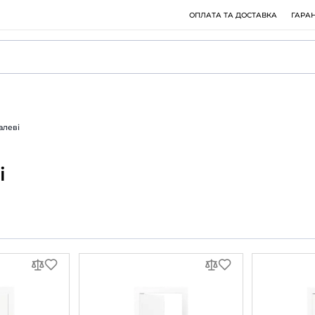
а ревізійні металеві
еталеві
вання: