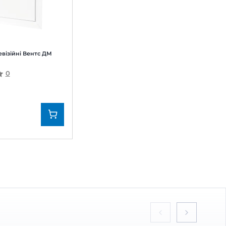
закінчується
Домовент
Бренд:
Вентс
687895076
Артикул:
0687875079
нтс ДМ
Дверцята ревізійні Вентс ДМ
500х800
0