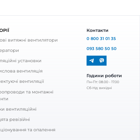
буванню у потрібний колір.
и саморізів.
и менші за отвір (щоб влізли). Враховуйте товщину пр
 комунікацій, таких як труби, лічильники, вентиляц
там, де пластик не витримає інтенсивного впливу е
ях із підвищеними вимогами до міцності. Полімерн