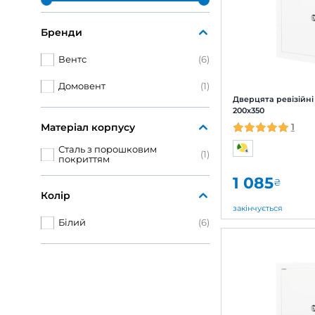
Ціна, грн
-
ОК
Бренди
Вентс
(6)
Домовент
(1)
Двер
200х
Матеріал корпусу
Сталь з порошковим
(1)
покриттям
1 