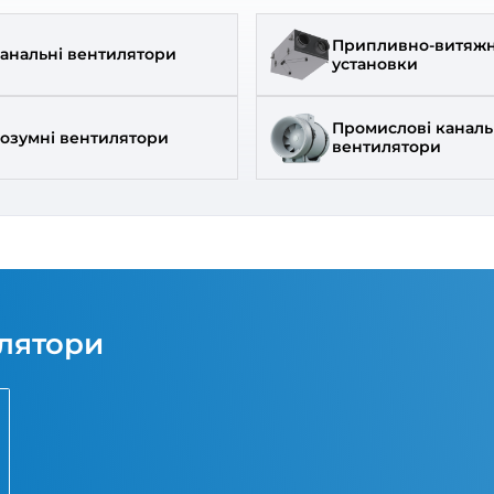
007
2 115
₴
₴
нчується
під замовлення
д:
Вентс
Бренд:
кул:
0687875152
Артикул:
0
Канальні вентилятори