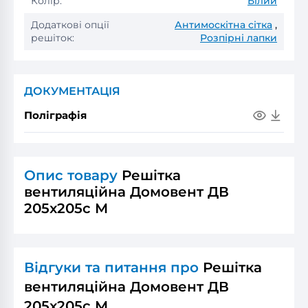
Колір:
Білий
Додаткові опції
Антимоскітна сітка
,
решіток:
Розпірні лапки
ДОКУМЕНТАЦІЯ
Поліграфія
Опис товару
Решітка
вентиляційна Домовент ДВ
205x205с М
Відгуки та питання про
Решітка
вентиляційна Домовент ДВ
205x205с М