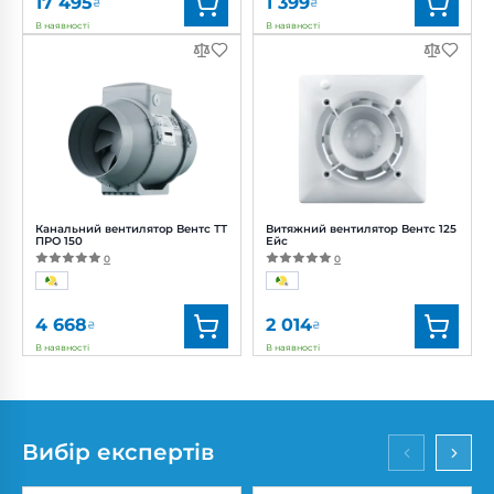
17 495
1 399
₴
₴
В наявності
В наявності
Бренд:
Blauberg
Бренд:
Вентс
Артикул:
0688239836
Артикул:
0000215598
Діаметр:
160 мм
Діаметр:
100 мм
Потужність:
3.61, 4.15, 5.20 Вт
Потужність:
14 Вт
Рівень
Рівень
шуму:
11, 18, 21 дБ(А)
шуму:
37 дБ(А)
Канальний вентилятор Вентс ТТ
Витяжний вентилятор Вентс 125
ПРО 150
Ейс
0
0
4 668
2 014
₴
₴
В наявності
В наявності
Бренд:
Вентс
Бренд:
Вентс
Артикул:
0687908677
Артикул:
0688226023
Діаметр:
150 мм
Діаметр:
125 мм
Вибір експертів
Потужність:
42, 50 Вт
Потужність:
17 Вт
Рівень
Рівень шуму:
32 дБ(А)