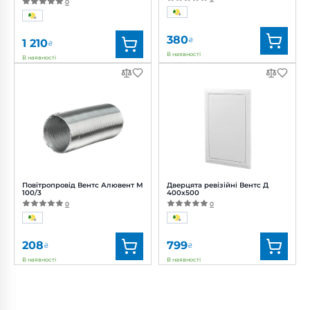
0
380
₴
1 210
₴
В наявності
В наявності
Бренд:
Домовент
Бренд:
Вентс
Артикул:
0688554077
Артикул:
0000224929
Діаметр:
100 мм
Діаметр:
100 мм
Потужність:
2 Вт
Рівень шуму:
22 дБ(А)
Повітропровід Вентс Алювент М
Дверцята ревізійні Вентс Д
100/3
400x500
0
0
208
799
₴
₴
В наявності
В наявності
Бренд:
Вентс
Бренд:
Вентс
Артикул:
0000219431
Артикул:
0687826756