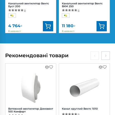
Канальний вентилятор Вентс
Канальний вентилятор Вентс
Буст 200
ВКМ 250
0
0
4 764
11 180
₴
₴
В наявності
В наявності
Бренд:
Вентс
Бренд:
Вентс
Артикул:
0688299771
Артикул:
0000227227
Діаметр:
200 мм
Діаметр:
250 мм
Рекомендовані товари
Потужність:
82, 101, 113 Вт
Потужність:
194 Вт
Рівень
Рівень
шуму:
37, 40, 42 дБ(А)
шуму:
50 дБ(А)
Витяжний вентилятор Домовент
Канал круглий Вентс 1010
100 Комфорт
0