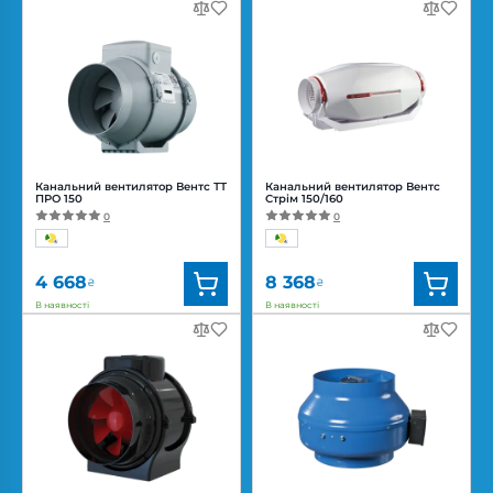
шуму:
32, 44 дБ(А)
Канальний вентилятор Вентс ТТ
Канальний вентилятор Вентс
ПРО 150
Стрім 150/160
0
0
4 668
8 368
₴
₴
В наявності
В наявності
Бренд:
Вентс
Бренд:
Вентс
Артикул:
0687908677
Артикул:
0688317113
Діаметр:
150 мм
Діаметр:
160/150 мм
Потужність:
42, 50 Вт
Потужність:
25, 46, 51 Вт
Рівень
Рівень
шуму:
32, 44 дБ(А)
шуму:
20, 26, 33 дБ(А)