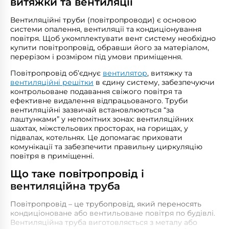
витяжки та вентиляції
Вентиляційні труби (повітропроводи) є основою
системи опалення, вентиляції та кондиціонування
повітря. Щоб укомплектувати вент систему необхідно
купити повітропровід, обравши його за матеріалом,
перерізом і розміром під умови приміщення.
Повітропровід об’єднує
вентилятор
, витяжку та
вентиляційні решітки
в єдину систему, забезпечуючи
контрольоване подавання свіжого повітря та
ефективне видалення відпрацьованого. Труби
вентиляційні зазвичай встановлюються “за
лаштунками” у непомітних зонах: вентиляційних
шахтах, міжстельових просторах, на горищах, у
підвалах, котельнях. Це допомагає приховати
комунікації та забезпечити правильну циркуляцію
повітря в приміщенні.
Що таке повітропровід і
вентиляційна труба
Повітропровід – це трубопровід, який переносять
кондиціоноване або вентильоване повітря по будівлі.
Вентиляційна труба виготовляється з металу або