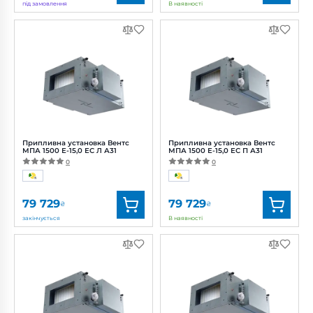
під замовлення
В наявності
Бренд:
Вентс
Бренд:
Вентс
Артикул:
0688376736
Артикул:
0688376737
Потужність:
165 Вт
Потужність:
165 Вт
Рівень
Рівень
шуму:
45 дБ(А)
шуму:
45 дБ(А)
Припливна установка Вентс
Припливна установка Вентс
МПА 1500 Е-15,0 ЕС Л А31
МПА 1500 Е-15,0 ЕС П А31
0
0
79 729
79 729
₴
₴
закінчується
В наявності
Бренд:
Вентс
Бренд:
Вентс
Артикул:
0688376744
Артикул:
0688376747
Діаметр:
500x250 мм
Потужність:
223 Вт
Потужність:
223 Вт
Рівень
шуму:
46 дБ(А)
Рівень