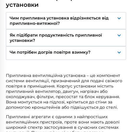
установки
Чим припливна установка відрізняється від
припливно-витяжної?
Припливна подає підготовлене (підігріте,
Як підібрати продуктивність припливної
охолоджене) та відфільтроване свіже повітря,
установки?
витяжку забезпечує окрема витяжна або
комплексна припливно-витяжна система.
Продуктивність припливної установки
Чи потрібен догрів повітря взимку?
підбирається за площею приміщення, кількістю
людей та нормами повітрообміну. Для різних
Так, догрів повітря взимку потрібен для
об’єктів використовують моделі Вентс МПА з
підтримання комфортної температури
продуктивністю від 380 до 5 000 м³/год. Для
припливного повітря. Він забезпечує підігрів
точного підбору варто враховувати умови
Припливна вентиляційна установка – це компонент
свіжого повітря до комфортних значень перед
експлуатації.
системи вентиляції, призначений для подачі свіжого
подачею в кімнату. Частина моделей Вентс МПА
повітря в приміщення. Корпус установки містить
оснащується електричним або водяним догрівом,
припливний вентилятор, двигун, нагрівач або
а також може додатково комплектуватися
охолоджувач, фільтри, пресостат та блок керування.
охолоджувачем для роботи в теплий період року.
Вона монтується на підлозі, кріпиться до стіни за
допомогою кронштейнів або підвішується до стелі.
Припливні агрегати є одними з найпростіших
вентиляційних пристроїв, проте вони мають доволі
широкий спектр застосування в сучасних системах