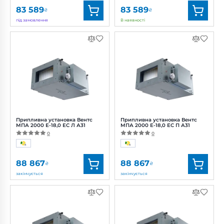
83 589
83 589
₴
₴
під замовлення
В наявності
Бренд:
Вентс
Бренд:
Вентс
Артикул:
0688380469
Артикул:
0688380471
Потужність:
406 Вт
Діаметр:
500x300 мм
Рівень
Потужність:
406 Вт
шуму:
48 дБ(А)
Рівень
шуму:
48 дБ(А)
Припливна установка Вентс
Припливна установка Вентс
МПА 2000 Е-18,0 ЕС Л А31
МПА 2000 Е-18,0 ЕС П А31
0
0
88 867
88 867
₴
₴
закінчується
закінчується
Бренд:
Вентс
Бренд:
Вентс
Артикул:
0688380472
Артикул:
0688380473
Діаметр:
500x300 мм
Діаметр:
500x300 мм