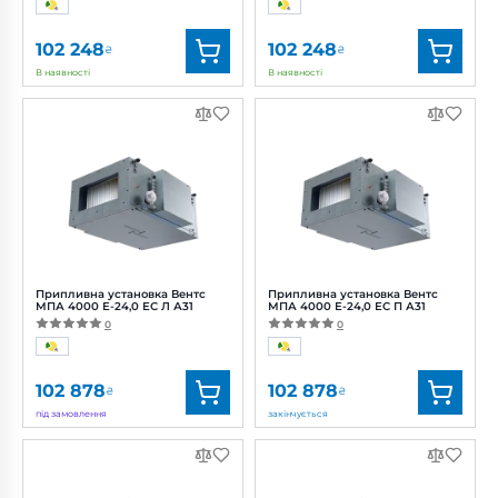
102 248
102 248
₴
₴
В наявності
В наявності
Бренд:
Вентс
Бренд:
Вентс
Артикул:
0688380481
Артикул:
0688380482
Діаметр:
600x300 мм
Діаметр:
600x300 мм
Потужність:
472 Вт
Потужність:
472 Вт
Рівень
Рівень
шуму:
47 дБ(А)
шуму:
47 дБ(А)
Припливна установка Вентс
Припливна установка Вентс
МПА 4000 Е-24,0 ЕС Л А31
МПА 4000 Е-24,0 ЕС П А31
0
0
102 878
102 878
₴
₴
під замовлення
закінчується
Бренд:
Вентс
Бренд:
Вентс
Артикул:
0688380485
Артикул:
0688380486