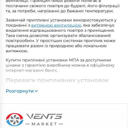
вентиляції. Принцип їхньої роботи полягає в
постачанні свіжого повітря до будівлі, його фільтрації
та, за потреби, нагріванні до бажаної температури.
Зазвичай припливні установки використовуються у
поєднанні з
витяжною вентиляцією
, яка забезпечує
видалення відпрацьованого повітря з приміщення.
Така схема дозволяє організувати збалансований
повітрообмін. У простіших системах приплив може
працювати разом із природною або локальною
витяжкою.
Купити припливні установки МПА за доступними
цінами з гарантією виробника можна в офіційному
інтернет-магазині Вентс.
Переваги припливних установок
Вентс МПА
Розгорнути
Моделі МПА розроблено висококваліфікованими
інженерами в інтелектуальному R&D-центрі Vents для
житлових та комерційних приміщень. Сертифіковані і
захищені міжнарожними патентами припливні
вентиляційні установки Вентс МПА оснащені:
шумоізольованим корпусом;