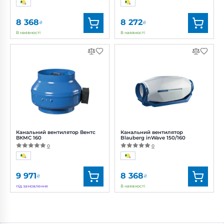
8 368
8 272
₴
₴
В наявності
В наявності
Бренд:
Вентс
Бренд:
Вентс
Артикул:
0688317113
Артикул:
0687839454
Діаметр:
160/150 мм
Діаметр:
160 мм
Потужність:
25, 46, 51 Вт
Потужність:
99 Вт
Рівень
Рівень
шуму:
20, 26, 33 дБ(А)
шуму:
45 дБ(А)
Канальний вентилятор Вентс
Канальний вентилятор
ВКМС 160
Blauberg inWave 150/160
0
0
9 971
8 368
₴
₴
під замовлення
В наявності
Бренд:
Вентс
Бренд:
Blauberg
Артикул:
0687905535
Артикул:
0688317115