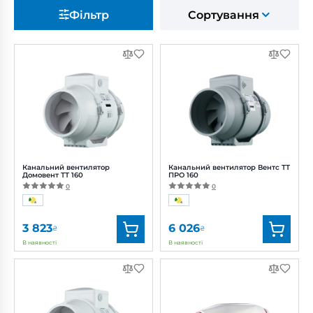
Фільтр
Сортування
Канальний вентилятор
Канальний вентилятор Вентс ТТ
Домовент ТТ 160
ПРО 160
0
0
3 823
6 026
₴
₴
В наявності
В наявності
Бренд:
Домовент
Бренд:
Вентс
Артикул:
0687957523
Артикул:
0687915143
Діаметр:
160 мм
Діаметр:
160 мм