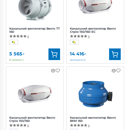
Потужність:
47, 60 Вт
Потужність:
42, 50 Вт
Рівень
Рівень
шуму:
33, 44 дБ(А)
шуму:
32, 44 дБ(А)
Канальний вентилятор Вентс ТТ
Канальний вентилятор Вентс
160
Стрім 150/160 EC
0
0
5 565
14 416
₴
₴
В наявності
закінчується
Бренд:
Вентс
Бренд:
Вентс
Артикул:
0687829546
Артикул:
0688317625
Діаметр:
160 мм
Діаметр:
160/150 мм
Потужність:
47, 60 Вт
Потужність:
55 Вт
Рівень
Рівень
шуму:
33, 44 дБ(А)
шуму:
38 дБ(А)
Канальний вентилятор Вентс
Канальний вентилятор Вентс
Стрім 150/160
ВКМ 160
0
0