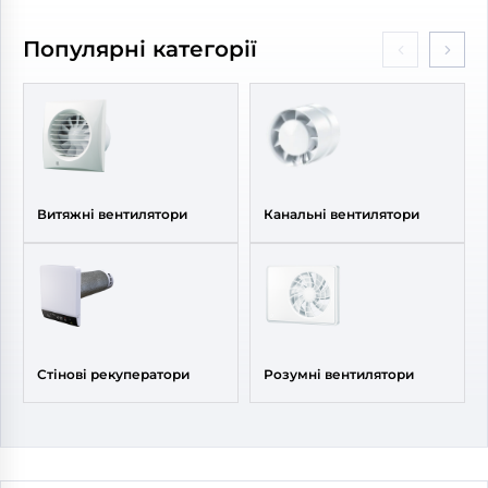
Діаметр:
160 мм
Діаметр:
160/150 мм
Потужність:
121 Вт
Потужність:
25, 46, 51 Вт
Популярні категорії
Рівень
Рівень
шуму:
48 дБ(А)
шуму:
20, 26, 33 дБ(А)
Витяжні вентилятори
Канальні вентилятори
Стінові рекуператори
Розумні вентилятори