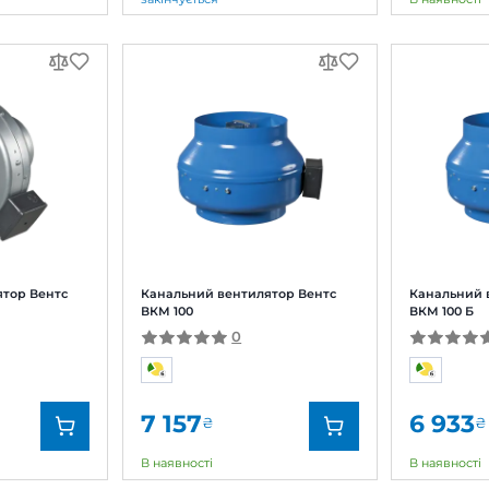
льний вентилятор Вентс ТТ
Канальний вентилятор
Стрім 100/125
0
0
180
7 347
₴
₴
нчується
закінчується
д:
Вентс
Бренд:
кул:
0000219126
Артикул:
етр:
100 мм
Діаметр:
жність:
21, 33 Вт
Потужність: