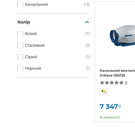
Ріве
Відцентрова крильчатка з
(7)
назад загнутими лопатками
Змішаного типу
(6)
Матеріал корпусу
Оцинкована сталь
(2)
Кана
ВКМц
Пластик
(4)
Поліпропілен
(4)
Сталь із полімерним
(3)
покриттям
6 
Тип монтажу
В на