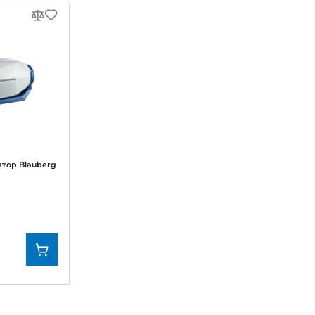
нь шуму:
27, 36 дБ(А)
Рівень шуму:
16, 
льний вентилятор Вентс
Канальний вентилятор
 100 Б
ВКМ 100
0
0
822
7 157
₴
₴
явності
В наявності