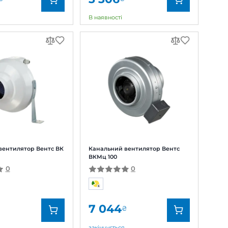
р
Канальний вентилятор Вентс ТТ
Сайлент-М 100
0
10 552
₴
В наявності
Домовент
Бренд:
Вентс
0688377452
Артикул:
0687919219
100 мм
Діаметр:
100 мм
62 Вт
Потужність:
9, 12, 23 Вт
40 дБ(А)
Рівень шуму:
16, 21, 27 дБ(А)