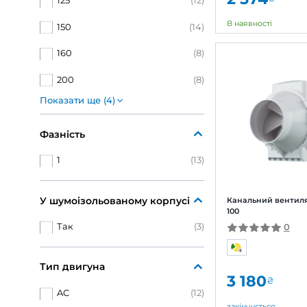
Домовент
(2)
Кан
Домо
Розмір повітропроводу,
який приєднується
100
(13)
2 
125
(12)
В на
150
(14)
Брен
160
(8)
Арти
Діам
200
(8)
Поту
Ріве
Показати ще (4)