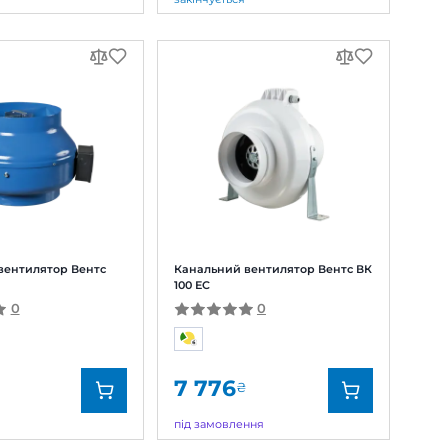
 Вентс
Канальний вентилятор Вентс ВК
100
0
3 851
₴
В наявності
Вентс
Бренд:
Вентс
0688321294
Артикул:
0687839799
125/100 мм
Діаметр:
100 мм
9, 13, 21 Вт
Потужність:
62 Вт