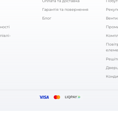
явності
д:
Blauberg
кул:
0688366863
етр:
125/100 мм
жність:
9, 13, 21 Вт
нь шуму:
16, 21, 25 дБ(А)
Канальні вентилятори
Розумні вентилятори