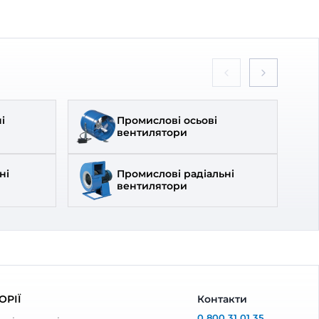
Вентс
Бренд:
Вентс
0000227175
Артикул:
0687860199
100 мм
Діаметр:
100 мм
60 Вт
Потужність:
45 Вт
40 дБ(А)
Рівень шуму:
38 дБ(А)