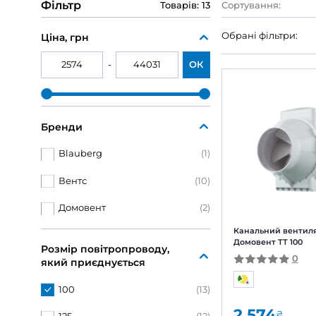
Канальні вентилятори
Канальні вентилятори
100 мм
125 мм
Фільтр
Товарів: 13
Сорту
Обрані
Ціна, грн
-
ОК
Бренди
Blauberg
(1)
Вентс
(10)