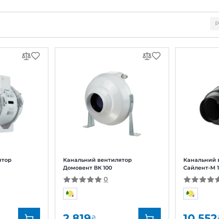
Канальні вентилятори
Канальні вентилятори
Кана
150 мм
160 мм
вання:
 фільтри: