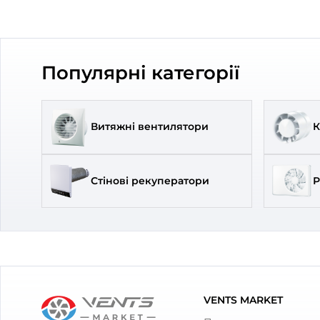
Брен
Канальний
(13)
Арти
Діам
Поту
Колір
Ріве
Білий
(7)
Сталевий
(2)
Сірий
(1)
Чорний
(1)
Кана
inWa
7 