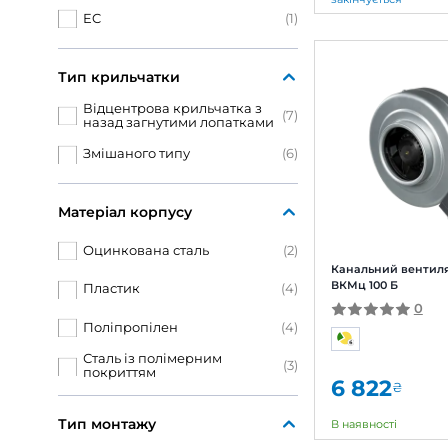
Фазність
1
(13)
У шумоізольованому корпусі
Кана
100
Так
(3)
Тип двигуна
3 
AC
(12)
закі
EC
(1)
Брен
Арти
Діам
Тип крильчатки
Поту