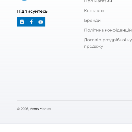
В на
Брен
Арти
Діам
Поту
Ріве
Популярні категорії
Витяжні вентилятори
Стінові рекуператори