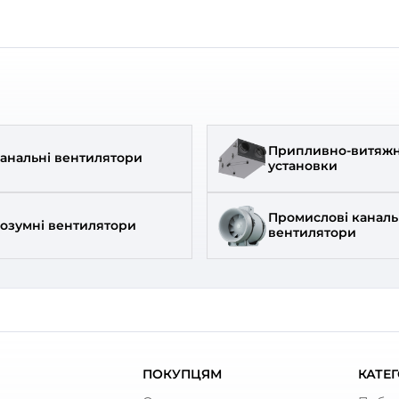
д:
Вентс
Бренд:
кул:
0688290981
Артикул:
етр:
100 мм
Діаметр:
жність:
42 Вт
Потужність:
нь шуму:
44 дБ(А)
Рівень шуму:
льний вентилятор Blauberg
ve 100/125
0
347
₴