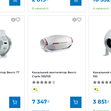
альний вентилятор
Канальний вентилято
вент ТТ 100
Домовент ВК 100
0
0
574
2 819
₴
₴
явності
В наявності
д:
Домовент
Бренд:
кул:
0687957518
Артикул:
етр:
100 мм
Діаметр:
жність:
21, 33 Вт
Потужність:
нь шуму:
27, 36 дБ(А)
Рівень шуму: