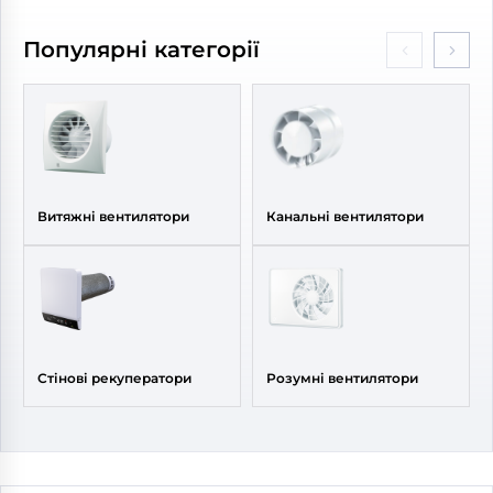
Діаметр:
200 мм
Діаметр:
200 мм
Потужність:
121 Вт
Потужність:
135 Вт
Популярні категорії
Рівень
Рівень
шуму:
50 дБ(А)
шуму:
48 дБ(А)
Витяжні вентилятори
Канальні вентилятори
Стінові рекуператори
Розумні вентилятори