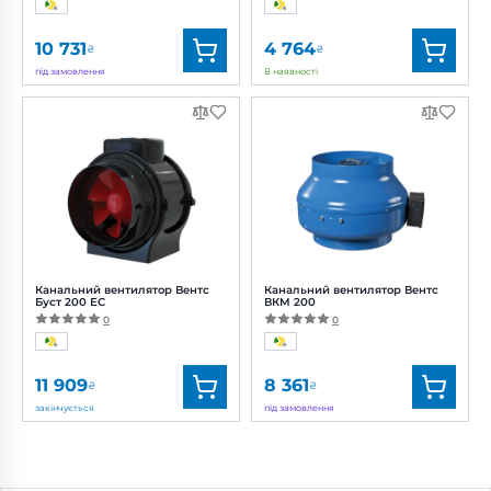
10 731
4 764
₴
₴
під замовлення
В наявності
Бренд:
Вентс
Бренд:
Вентс
Артикул:
0688333994
Артикул:
0688299771
Діаметр:
200 мм
Діаметр:
200 мм
Потужність:
193 Вт
Потужність:
82, 101, 113 Вт
Рівень
Рівень
шуму:
49 дБ(А)
шуму:
37, 40, 42 дБ(А)
Канальний вентилятор Вентс
Канальний вентилятор Вентс
Буст 200 ЕС
ВКМ 200
0
0
11 909
8 361
₴
₴
закінчується
під замовлення
Бренд:
Вентс
Бренд:
Вентс
Артикул:
0688299770
Артикул:
0688333992