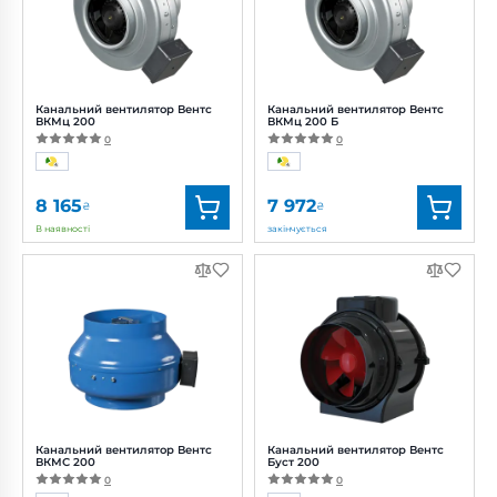
Потужність:
76, 108 Вт
Потужність:
166 Вт
Рівень
Рівень
шуму:
39, 45 дБ(А)
шуму:
48 дБ(А)
Канальний вентилятор Вентс
Канальний вентилятор Вентс
ВКМц 200
ВКМц 200 Б
0
0
8 165
7 972
₴
₴
В наявності
закінчується
Бренд:
Вентс
Бренд:
Вентс
Артикул:
0688333988
Артикул:
0688338293
Діаметр:
200 мм
Діаметр:
200 мм
Потужність:
144 Вт
Потужність:
130 Вт
Рівень
Рівень
шуму:
50 дБ(А)
шуму:
48 дБ(А)
Канальний вентилятор Вентс
Канальний вентилятор Вентс
ВКМС 200
Буст 200
0
0