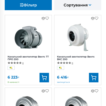
Фільтр
Сортування
Канальний вентилятор Вентс ТТ
Канальний вентилятор Вентс
ПРО 200
ВКС 200
0
0
6 223
6 416
₴
₴
В наявності
закінчується
Бренд:
Вентс
Бренд:
Вентс
Артикул:
0687910401
Артикул:
0687839805
Діаметр:
200 мм
Діаметр:
200 мм