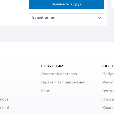
ся:
ицьова панель Вентс ФП 180 Плейн
ративна лицьова панель Вентс ФП