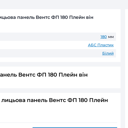
Передплата
Товари зі строком виготовлення по
Оплата частинами
ПриватБанк
до 6 пл
ГАРАНТІЯ ТА ПОВЕРНЕНН
До 60 місяців* офіційної гаранті
* Гарантійні терміни можуть відрізнятис
ративна лицьова панель Вентс ФП 180 Пл