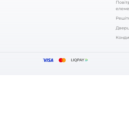
Залишити
За рейтингом
ARKET
ПОКУПЦЯМ
зин
Оплата та дос
Гарантія та п
Блог