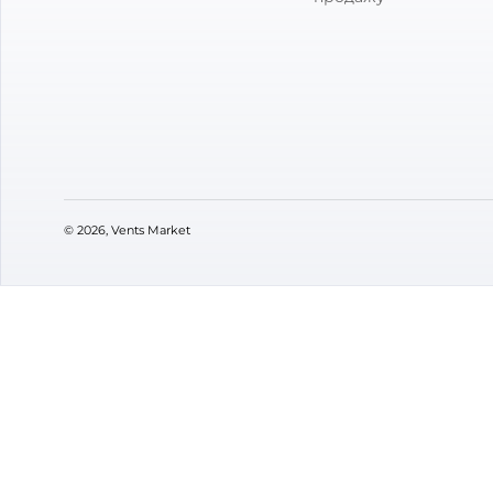
0
Оцінка:
5
(0)
4
(0)
3
(0)
2
(0)
1
(0)
VENTS M
Про мага
Контакти
Підписуйтесь
Бренди