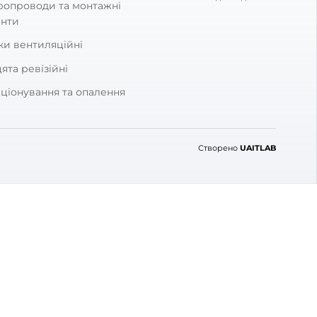
 відгук
КАТЕГОРІЇ
тавка
Побутові витяжні вентилятор
овернення
Рекуператори
Вентиляційні установки