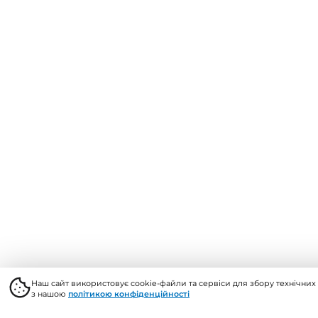
Політика 
Договір р
продажу
© 2026, Vents Market