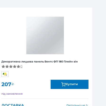
над 1 тиждень – обов’язкова попередня оплата 100%
Я
ї від виробника. Обмін та повернення товару впродов
я залежно від продукту. Точні дані гарантійного терміну зазна
ейн він