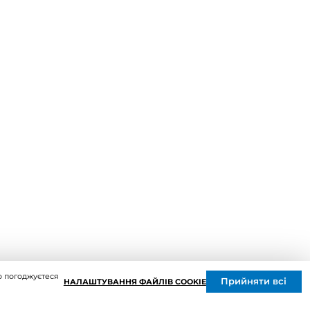
Промислова вентиляція
Комплектуючі вентиляції
Повітропроводи та монтажні
елементи
Решітки вентиляційні
Дверцята ревізійні
Кондиціонування та опалення