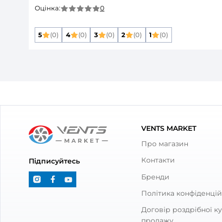
Основні
Розмір повітропроводу, який приєднуєть
Матеріал корпусу:
Колір:
Опис товару
Декоративна л
Відгуки та питання про
Деко
він
Відгуки
(0)
Питання
(0)