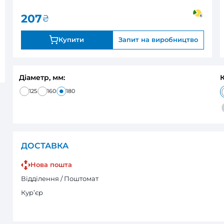
0
під замовле
Оцінка:
207
₴
Купити
Запи
Діаметр, мм:
125
160
180