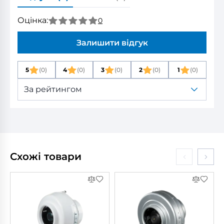
Оцінка:
0
Залишити відгук
5
(0)
4
(0)
3
(0)
2
(0)
1
(0)
За рейтингом
Схожі товари