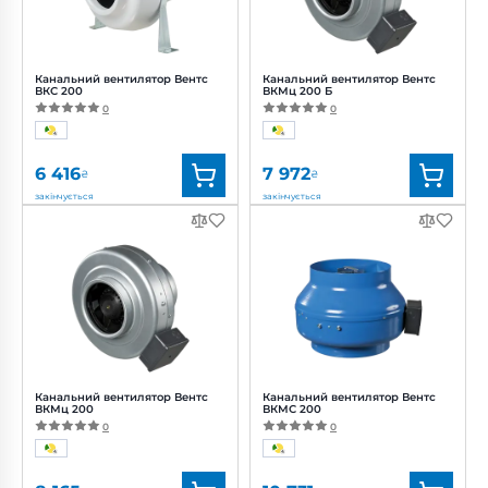
Канальний вентилятор Вентс
Канальний вентилятор Вентс
ВКС 200
ВКМц 200 Б
0
0
6 416
7 972
₴
₴
закінчується
закінчується
Бренд:
Вентс
Бренд:
Вентс
Артикул:
0687839805
Артикул:
0688338293
Діаметр:
200 мм
Діаметр:
200 мм
Потужність:
166 Вт
Потужність:
130 Вт
Рівень
Рівень
шуму:
48 дБ(А)
шуму:
48 дБ(А)
Канальний вентилятор Вентс
Канальний вентилятор Вентс
ВКМц 200
ВКМС 200
0
0