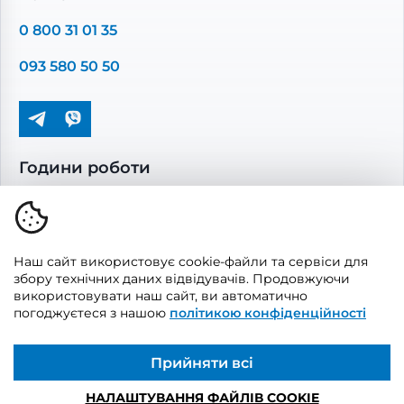
Повітропроводи та монтажні елементи
0 800 31 01 35
Решітки вентиляційні
093 580 50 50
Дверцята ревізійні
Кондиціонування та опалення
Години роботи
Пн-Пт: 08.00 - 17.00
Сб-Нд: вихідні
Наш сайт використовує cookie-файли та сервіси для
збору технічних даних відвідувачів. Продовжуючи
використовувати наш сайт, ви автоматично
погоджуєтеся з нашою
політикою конфіденційності
© 2026, Vents Market
Створено
UAITLAB
Прийняти всі
НАЛАШТУВАННЯ ФАЙЛІВ COOKIE