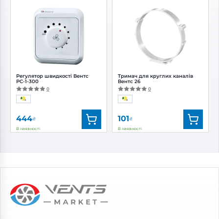
Бренд:
Вентс
Бренд:
Вентс
Артикул:
0000228295
Артикул:
0687830278
Діаметр:
125 мм
Діаметр:
125 мм
Регулятор швидкості Вентс
Тримач для круглих каналів
РС-1-300
Вентс 26
0
0
444
101
₴
₴
В наявності
В наявності
Бренд:
Вентс
Бренд:
Вентс
Артикул:
0000228379
Артикул:
0000225601
Діаметр:
125 мм