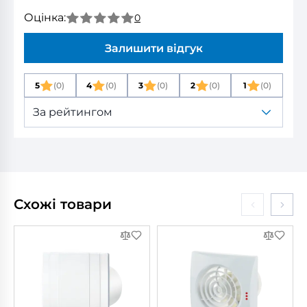
Оцінка:
0
Залишити відгук
5
(0)
4
(0)
3
(0)
2
(0)
1
(0)
За рейтингом
Схожі товари