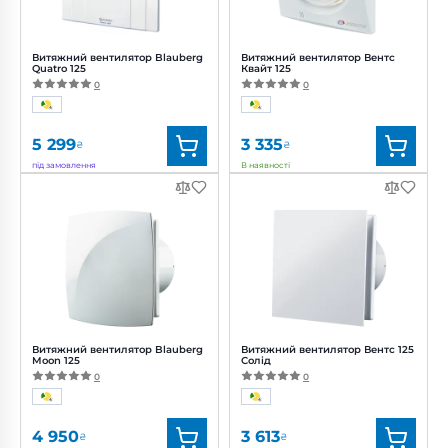
Витяжний вентилятор Blauberg
Витяжний вентилятор Вентс
Quatro 125
Квайт 125
0
0
5 299
3 335
₴
₴
під замовлення
В наявності
Бренд:
Blauberg
Бренд:
Вентс
Артикул:
0687869720
Артикул:
0688295286
Діаметр:
125 мм
Діаметр:
125 мм
Потужність:
16 Вт
Потужність:
17 Вт
Рівень
Рівень шуму:
32 дБ(А)
шуму:
34 дБ(А)
Витяжний вентилятор Blauberg
Витяжний вентилятор Вентс 125
Moon 125
Солід
0
0
4 950
3 613
₴
₴