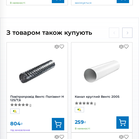
В наявності
закінчується
Бренд:
Blauberg
Бренд:
Вентс
Артикул:
0688213358
Артикул:
0688218065
Діаметр:
125 мм
Діаметр:
125 мм
З товаром також купують
Потужність:
18 Вт
Потужність:
18 Вт
Рівень шуму:
32 дБ(А)
Рівень шуму:
32 дБ(А)
Повітропровід Вентс Полівент Н
Канал круглий Вентс 2005
125/7,6
0
0
259
₴
804
₴
В наявності
під замовлення