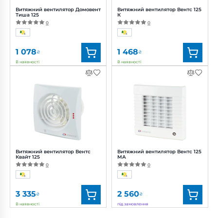
Витяжний вентилятор Домовент
Витяжний вентилятор Вентс 125
Тиша 125
К
0
0
1 078
1 468
₴
₴
В наявності
В наявності
Бренд:
Домовент
Бренд:
Вентс
Артикул:
0688103121
Артикул:
0000217209
Діаметр:
125 мм
Діаметр:
125 мм
Потужність:
18 Вт
Потужність:
16 Вт
Рівень
Рівень шуму:
35 дБ(А)
шуму:
34 дБ(А)
Витяжний вентилятор Вентс
Витяжний вентилятор Вентс 125
Квайт 125
МА
0
0
3 335
2 560
₴
₴
В наявності
під замовлення