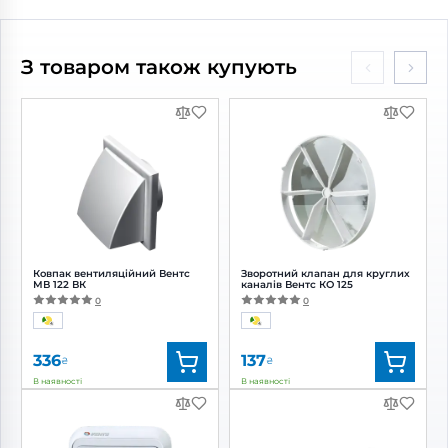
Бренд:
Вентс
Бренд:
Вентс
Артикул:
0688295286
Артикул:
0000217478
Діаметр:
125 мм
Діаметр:
125 мм
З товаром також купують
Потужність:
17 Вт
Потужність:
22 Вт
Рівень шуму:
32 дБ(А)
Рівень шуму:
35 дБ(А)
Ковпак вентиляційний Вентс
Зворотний клапан для круглих
МВ 122 ВК
каналів Вентс КО 125
0
0
336
137
₴
₴
В наявності
В наявності
Бренд:
Вентс
Бренд:
Вентс
Артикул:
0687826735
Артикул:
0000227664