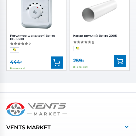
Діаметр:
120 мм
Діаметр:
125 мм
Регулятор швидкості Вентс
Канал круглий Вентс 2005
РС-1-300
0
0
259
₴
444
₴
В наявності
В наявності
Бренд:
Вентс
Бренд:
Вентс
Артикул:
0000228379
Артикул:
0687830278
Діаметр:
125 мм
VENTS MARKET