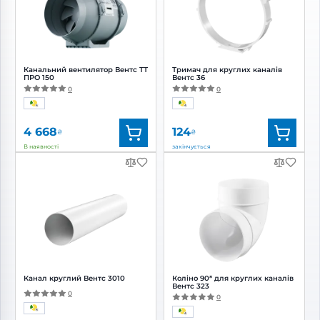
Канальний вентилятор Вентс ТТ
Тримач для круглих каналів
ПРО 150
Вентс 36
0
0
4 668
124
₴
₴
В наявності
закінчується
Бренд:
Вентс
Бренд:
Вентс
Артикул:
0687908677
Артикул:
0000225712
Діаметр:
150 мм
Діаметр:
150 мм
Потужність:
42, 50 Вт
Рівень
шуму:
32, 44 дБ(А)
Канал круглий Вентс 3010
Коліно 90* для круглих каналів
Вентс 323
0
0