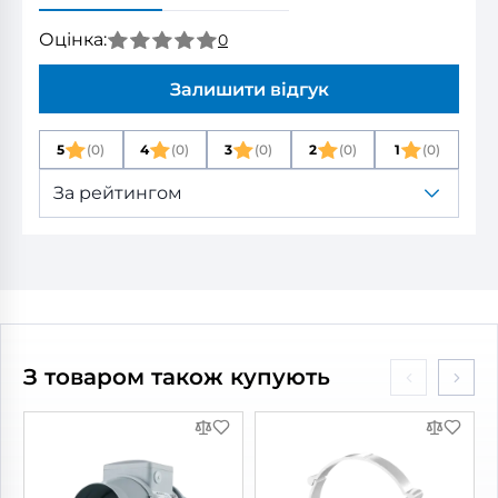
Оцінка:
0
Залишити відгук
5
(0)
4
(0)
3
(0)
2
(0)
1
(0)
За рейтингом
З товаром також купують