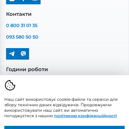
Промислова вентиляція
Комплектуючі вентиляції
Контакти
Повітропроводи та монтажні елементи
0 800 31 01 35
Решітки вентиляційні
093 580 50 50
Дверцята ревізійні
Кондиціонування та опалення
Години роботи
Пн-Пт: 08.00 - 17.00
Сб-Нд: вихідні
Наш сайт використовує cookie-файли та сервіси для
збору технічних даних відвідувачів. Продовжуючи
використовувати наш сайт, ви автоматично
погоджуєтеся з нашою
політикою конфіденційності
© 2026, Vents Market
Створено
UAITLAB