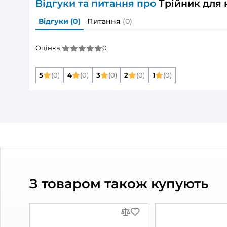
Розмір повітропроводу, який приєднуєть
Матеріал корпусу:
Захист від зворотньої тяги:
Колір:
Тип елементу:
Тип повітропроводу:
Дивитись всі
Опис товару
Трійник для кр