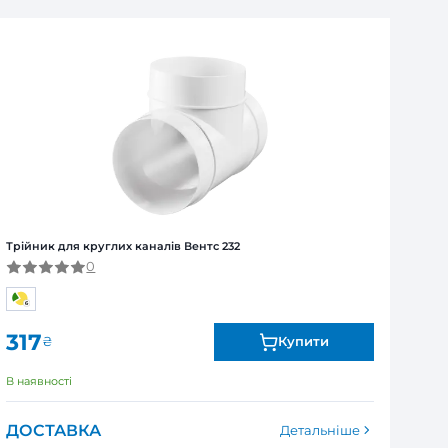
ля юридичних та фізичних осіб
Я
ї від виробника. Обмін та повернення товару впродов
я залежно від продукту. Точні дані гарантійного терміну зазна