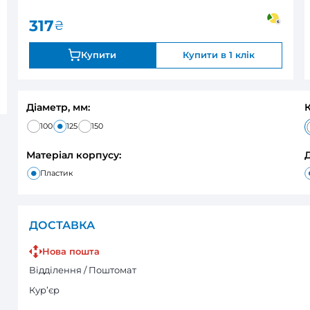
0
В наявності
Оцінка:
317
₴
Купити
Діаметр, мм:
100
125
150
Матеріал корпусу:
Пластик