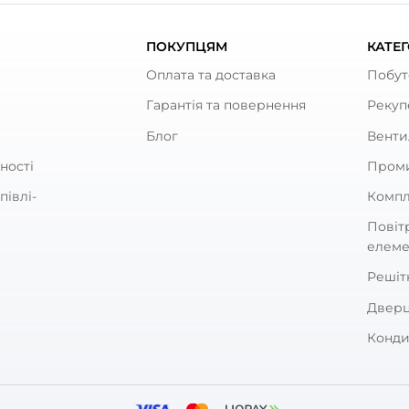
ують
 круглий Вентс 2015
Тримач для круглих кан
Вентс 26
0
0