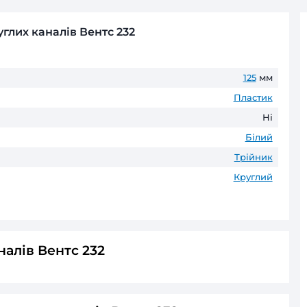
Безготівковий розрахунок д
Оплата частинами
ПриватБанк
до 6 пл
ГАРАНТІЯ ТА ПОВЕРНЕНН
До 60 місяців* офіційної гаранті
* Гарантійні терміни можуть відрізнятис
ник для круглих каналів Вентс 232