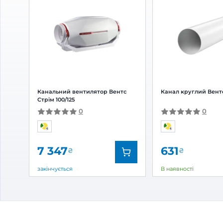
Відгуки та питання про
Трій
Відгуки
(0)
Питання
(0)
0
Оцінка:
5
(0)
4
(0)
3
(0)
2
(0)
1
(0)