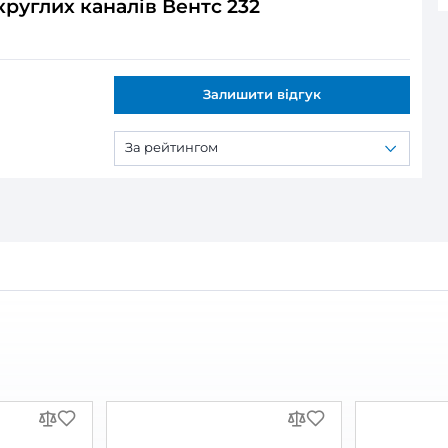
ся:
углих каналів Вентс 232