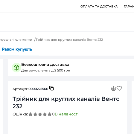
 елементи
З'єднувальні елементи
Трійник для круглих кана
Питання (0)
Разом купують
Безкоштовна доставка
Для замовлень від 2 500 грн
Артикул:
0000225566
Трійник для круглих к
232