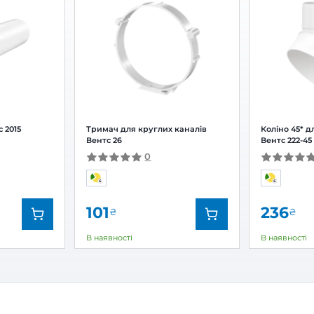
ник для круглих каналів Вентс 232
Залишити
За рейтингом