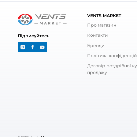
З товаром також куп
Канальний вентилятор Вентс
Канал
Стрім 100/125
0