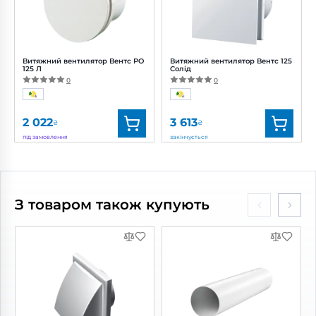
Потужність:
18 Вт
Потужність:
17.5 Вт
Рівень
Рівень шуму:
35 дБ(А)
шуму:
34 дБ(А)
Витяжний вентилятор Вентс РО
Витяжний вентилятор Вентс 125
125 Л
Солід
0
0
2 022
3 613
₴
₴
під замовлення
закінчується
Бренд:
Вентс
Бренд:
Вентс
Артикул:
0688182600
Артикул:
0688218065
Діаметр:
125 мм
Діаметр:
125 мм
З товаром також купують
Потужність:
17.5 Вт
Потужність:
18 Вт
Рівень шуму:
35 дБ(А)
Рівень шуму:
32 дБ(А)