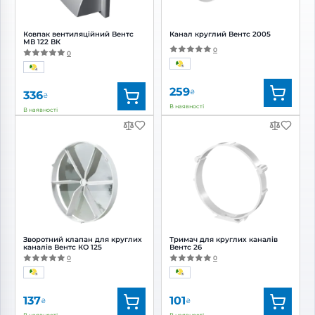
Ковпак вентиляційний Вентс
Канал круглий Вентс 2005
МВ 122 ВК
0
0
259
₴
336
₴
В наявності
В наявності
Бренд:
Вентс
Бренд:
Вентс
Артикул:
0687826735
Артикул:
0687830278
Діаметр:
120 мм
Діаметр:
125 мм
Зворотний клапан для круглих
Тримач для круглих каналів
каналів Вентс КО 125
Вентс 26
0
0
137
101
₴
₴
В наявності
В наявності