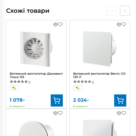
Схожі товари
Витяжний вентилятор Домовент
Витяжний вентилятор Вентс СО
Тиша 125
125 Л
0
0
1 078
2 024
₴
₴
В наявності
В наявності
Бренд:
Домовент
Бренд:
Вентс
Артикул:
0688103121
Артикул:
0688169887
Діаметр:
125 мм
Діаметр:
125 мм