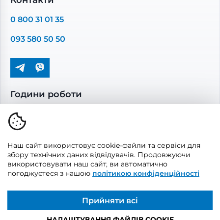
Контакти
Повітропроводи та монтажні елементи
0 800 31 01 35
Решітки вентиляційні
093 580 50 50
Дверцята ревізійні
Кондиціонування та опалення
Години роботи
Пн-Пт: 08.00 - 17.00
Сб-Нд: вихідні
Наш сайт використовує cookie-файли та сервіси для
збору технічних даних відвідувачів. Продовжуючи
використовувати наш сайт, ви автоматично
погоджуєтеся з нашою
політикою конфіденційності
© 2026, Vents Market
Створено
UAITLAB
Прийняти всі
НАЛАШТУВАННЯ ФАЙЛІВ COOKIE