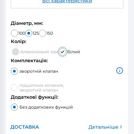
Всі характеристики
Діаметр, мм:
100
125
150
Колір:
Алюмінієвий лак
Білий
Комплектація:
зворотній клапан
підшипник кочення,
зворотній клапан
Додаткові функції:
Без додаткових функцій
ДОСТАВКА
Детальніше