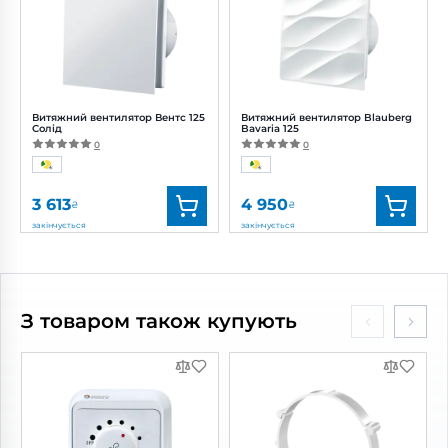
Діаметр:
125 мм
Діаметр:
125 мм
Потужність:
17.5 Вт
Потужність:
16 Вт
Рівень шуму:
35 дБ(А)
Рівень
шуму:
34 дБ(А)
Витяжний вентилятор Вентс 125
Витяжний вентилятор Blauberg
Солід
Bavaria 125
0
0
3 613
4 950
₴
₴
закінчується
закінчується
Бренд:
Вентс
Бренд:
Blauberg
Артикул:
0688218065
Артикул:
0688201391
Діаметр:
125 мм
Діаметр:
125 мм
З товаром також купують
Потужність:
18 Вт
Потужність:
18 Вт
Рівень шуму:
32 дБ(А)
Рівень шуму:
32 дБ(А)