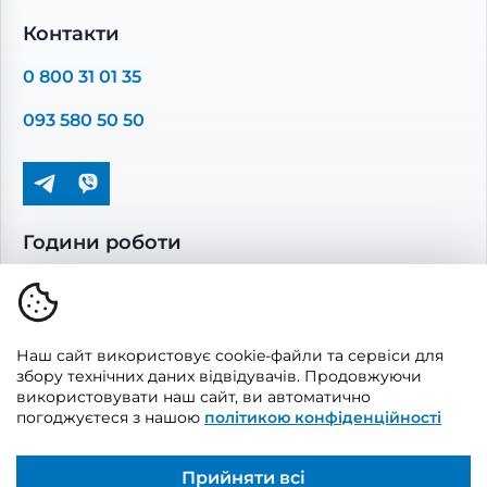
Комплектуючі вентиляції
Контакти
Повітропроводи та монтажні елементи
0 800 31 01 35
Решітки вентиляційні
093 580 50 50
Дверцята ревізійні
Кондиціонування та опалення
Години роботи
Пн-Пт: 08.00 - 17.00
Сб-Нд: вихідні
Наш сайт використовує cookie-файли та сервіси для
збору технічних даних відвідувачів. Продовжуючи
використовувати наш сайт, ви автоматично
погоджуєтеся з нашою
політикою конфіденційності
© 2026, Vents Market
Створено
UAITLAB
Прийняти всі