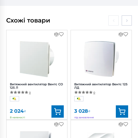
Схожі товари
Витяжний вентилятор Вентс СО
Витяжний вентилятор Вентс 125
125 Л
ЛД
0
0
2 024
3 028
₴
₴
В наявності
під замовлення
Бренд:
Вентс
Бренд:
Вентс
Артикул:
0688169887
Артикул:
0000217225