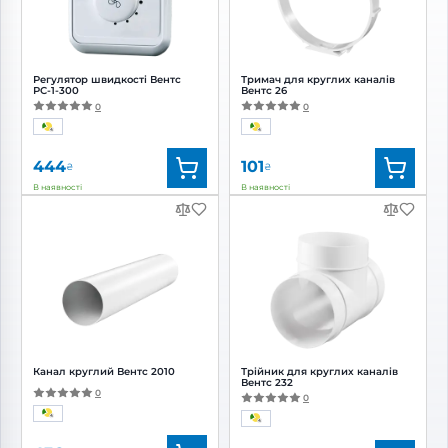
Регулятор швидкості Вентс
Тримач для круглих каналів
РС-1-300
Вентс 26
0
0
444
101
₴
₴
В наявності
В наявності
Бренд:
Вентс
Бренд:
Вентс
Артикул:
0000228379
Артикул:
0000225601
Діаметр:
125 мм
Канал круглий Вентс 2010
Трійник для круглих каналів
Вентс 232
0
0