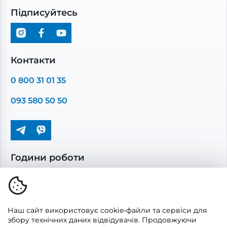
Побутові витяжні вентилятори
Блог
Договір роздрібної купівлі-продажу
Підписуйтесь
Рекуператори
Вентиляційні установки
Промислова вентиляція
Комплектуючі вентиляції
Контакти
Повітропроводи та монтажні елементи
0 800 31 01 35
Решітки вентиляційні
093 580 50 50
Дверцята ревізійні
Кондиціонування та опалення
Години роботи
Пн-Пт: 08.00 - 17.00
Сб-Нд: вихідні
Наш сайт використовує cookie-файли та сервіси для
збору технічних даних відвідувачів. Продовжуючи