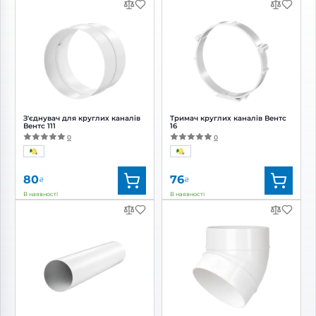
З'єднувач для круглих каналів
Тримач круглих каналів Вентс
Вентс 111
16
0
0
80
76
₴
₴
В наявності
В наявності
Бренд:
Вентс
Бренд:
Вентс
Артикул:
0000225362
Артикул:
0000225479
Діаметр:
100 мм
Діаметр:
100 мм