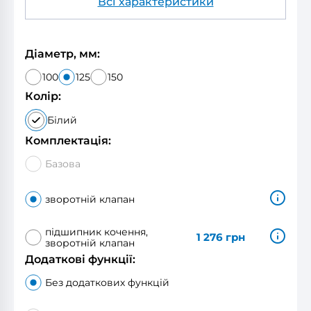
Всі характеристики
Діаметр, мм:
100
125
150
Колір:
Білий
Комплектація:
Базова
зворотній клапан
підшипник кочення,
1 276
грн
зворотній клапан
Додаткові функції:
Без додаткових функцій