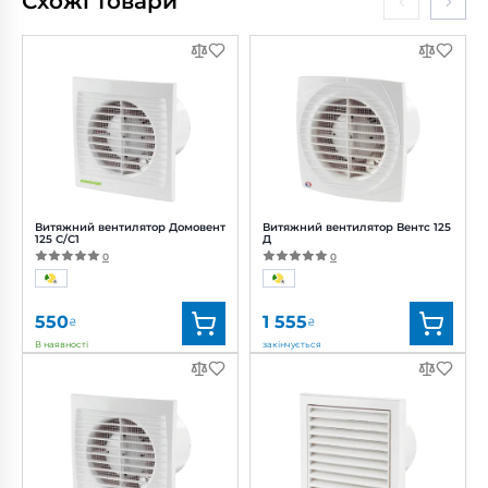
Схожі товари
Витяжний вентилятор Домовент
Витяжний вентилятор Вентс 125
125 С/С1
Д
0
0
550
1 555
₴
₴
В наявності
закінчується
Бренд:
Домовент
Бренд:
Вентс
Артикул:
0000227761
Артикул:
0000217110
Діаметр:
125 мм
Діаметр:
125 мм
Потужність:
16 Вт
Потужність:
16 Вт
Рівень шуму:
35 дБ(А)
Рівень шуму:
35 дБ(А)