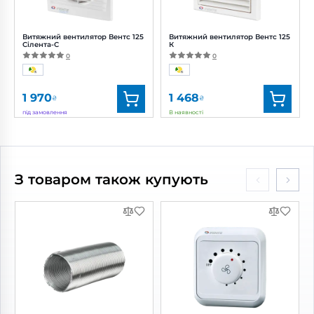
Витяжний вентилятор Вентс 125
Витяжний вентилятор Вентс 125
Сілента-С
К
0
0
1 970
1 468
₴
₴
під замовлення
В наявності
Бренд:
Вентс
Бренд:
Вентс
Артикул:
0687887065
Артикул:
0000217209
Діаметр:
125 мм
Діаметр:
125 мм
З товаром також купують
Потужність:
9.3 Вт
Потужність:
16 Вт
Рівень шуму:
31 дБ(А)
Рівень шуму:
35 дБ(А)