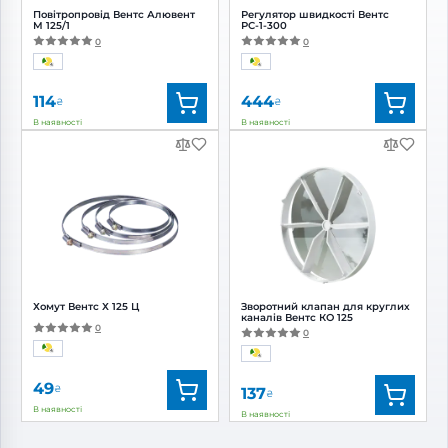
Повітропровід Вентс Алювент
Регулятор швидкості Вентс
М 125/1
РС-1-300
0
0
114
444
₴
₴
В наявності
В наявності
Бренд:
Вентс
Бренд:
Вентс
Артикул:
0000219454
Артикул:
0000228379
Діаметр:
125 мм
Хомут Вентс Х 125 Ц
Зворотний клапан для круглих
каналів Вентс КО 125
0
0
49
₴
137
₴
В наявності
В наявності
Бренд:
Вентс
Бренд:
Вентс