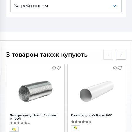
За рейтингом
З товаром також купують
Повітропровід Вентс Алювент
Канал круглий Вентс 1010
М 100/1
0
0