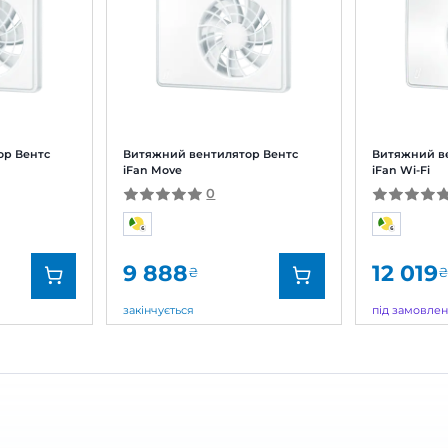
уже стильно, вентилятор пасує до нової плитки. Але
мер спрацьовує чітко, вологу виводить швидко. За як
алогів.
сь:
Щойно купив
Вам допоміг ц
дь Vents Market
чні за відгук! Ми постійно працюємо над покращен
нка є для нас надзвичайно цінною. Дякуємо за довір