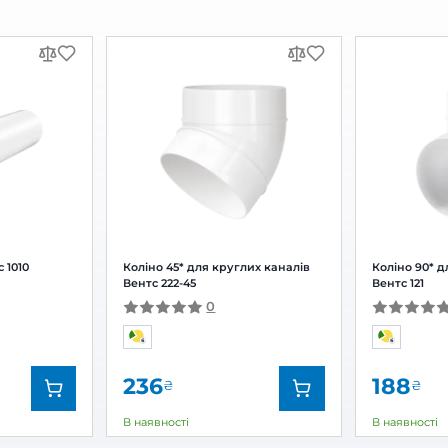
ний вентилятор Вентс
Витяжний вентилятор 
iFan Move