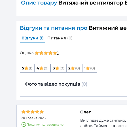
Розмір повітропроводу, який приєднуєть
Мінімальна напруга живлення:
Максимальна напруга живлення:
Частота мережі живлення:
Номінальна потужність:
Максимальна витрата повітря:
Дивитись всі
ДОКУМЕНТАЦІЯ