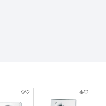
ий
 відгук