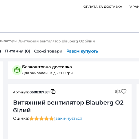
ри
Розумні вентилятори
Витяжний вентилятор Blauberg O2
ія
Відгуки (1)
Питання (0)
Cхожі товари
Разом к
Безкоштовна доставка
Для замовлень від 2 500 грн
Артикул:
0688387561
Витяжний вентилятор
білий