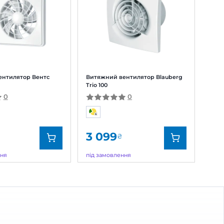
 головне працює
істю на голову вище
ей відгук?
2
0
ням сервісу, тому
у!