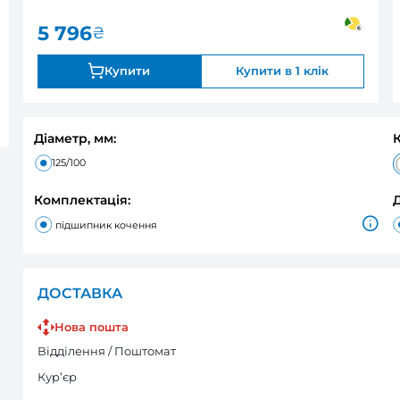
1
закінчується
Оцінка:
5 796
₴
Купити
Діаметр, мм:
125/100
Комплектація:
підшипник кочення