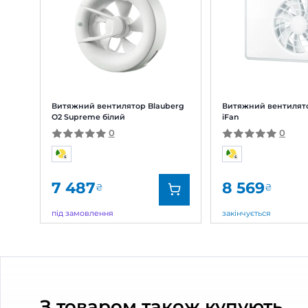
Олег
20 Травня 2026
Виглядає д
Покупку підтверджено
добре. Тай
дешевих ан
Користую
Відпові
Щиро вдя
ваша оці