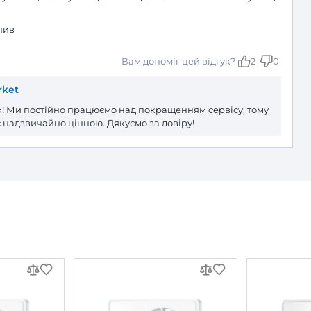
илятор Blauberg O2 білий
жний вентилятор Blauberg O2 біл
Залишити
За рейтингом