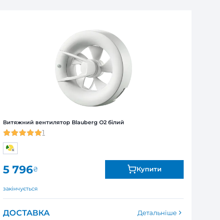
ля юридичних та фізичних осіб
Я
ї від виробника. Обмін та повернення товару впродов
я залежно від продукту. Точні дані гарантійного терміну зазна