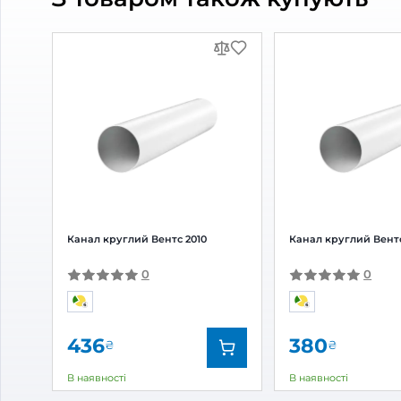
Схожі товари
Витяжний вентилятор Blauberg
Витяж
O2 Supreme білий
iFan