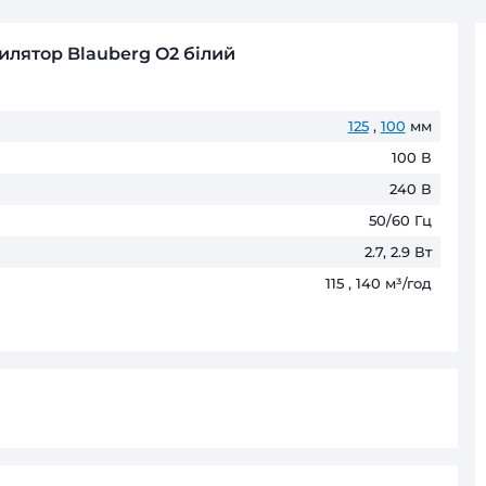
Безготівковий розрахунок д
Оплата частинами
ПриватБанк
до 6 пл
ГАРАНТІЯ ТА ПОВЕРНЕНН
До 60 місяців* офіційної гаранті
* Гарантійні терміни можуть відрізнятис
жний вентилятор Blauberg O2 білий