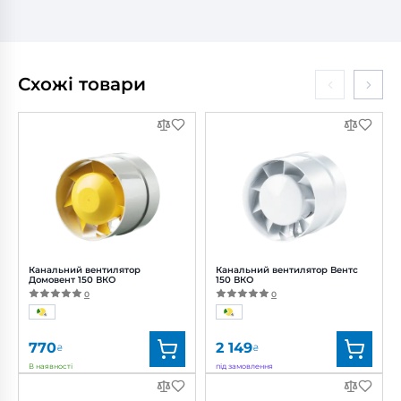
Схожі товари
Канальний вентилятор
Канальний вентилятор Вентс
Домовент 150 ВКО
150 ВКО
0
0
770
2 149
₴
₴
В наявності
під замовлення
Бренд:
Домовент
Бренд:
Вентс