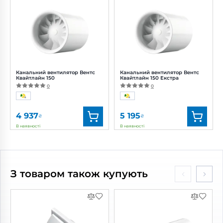
Артикул:
0000227789
Артикул:
0000218020
Діаметр:
150 мм
Діаметр:
150 мм
Потужність:
24 Вт
Потужність:
24 Вт
Рівень
Рівень
шуму:
40 дБ(А)
шуму:
40 дБ(А)
Канальний вентилятор Вентс
Канальний вентилятор Вентс
Квайтлайн 150
Квайтлайн 150 Екстра
0
0
4 937
5 195
₴
₴
В наявності
В наявності
Бренд:
Вентс
Бренд:
Вентс
Артикул:
0688295228
Артикул:
0688294984
Діаметр:
150 мм
Діаметр:
150 мм
З товаром також купують
Потужність:
22 Вт
Потужність:
22, 25 Вт
Рівень
Рівень
шуму:
39 дБ(А)
шуму:
36, 41 дБ(А)