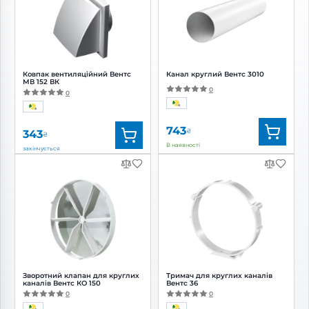
Ковпак вентиляційний Вентс
Канал круглий Вентс 3010
МВ 152 ВК
0
0
743
₴
343
₴
В наявності
закінчується
Бренд:
Вентс
Бренд:
Вентс
Артикул:
0687885229
Артикул:
0000225066
Діаметр:
150 мм
Діаметр:
150 мм
Зворотний клапан для круглих
Тримач для круглих каналів
каналів Вентс КО 150
Вентс 36
0
0