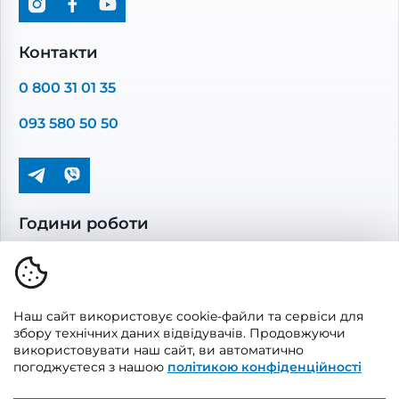
Промислова вентиляція
Комплектуючі вентиляції
Контакти
Повітропроводи та монтажні елементи
0 800 31 01 35
Решітки вентиляційні
093 580 50 50
Дверцята ревізійні
Кондиціонування та опалення
Години роботи
Пн-Пт: 08.00 - 17.00
Сб-Нд: вихідні
Наш сайт використовує cookie-файли та сервіси для
збору технічних даних відвідувачів. Продовжуючи
використовувати наш сайт, ви автоматично
погоджуєтеся з нашою
політикою конфіденційності
© 2026, Vents Market
Створено
UAITLAB