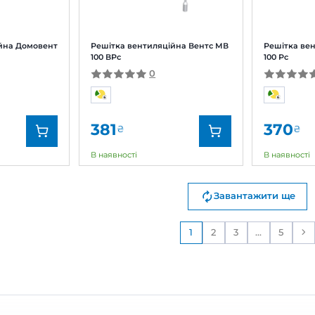
тка вентиляційна Домовент
Решітка вентиляційна
00x300с М
ДВ 350x350с
0
0
8
274
₴
₴
замовлення
В наявності
д:
Домовент
Бренд:
кул:
0000228058
Артикул:
0