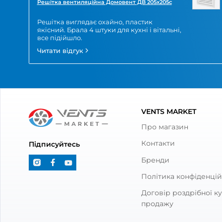
Арти
Популярні категорії
Витяжні вентилятори
Стінові рекуператори