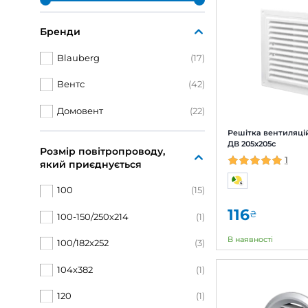
Обрані
Ціна, грн
-
ОК
Бренди
Blauberg
(17)
Вентс
(42)
Домовент
(22)
Реші
ДВ 2
Розмір повітропроводу,
який приєднується