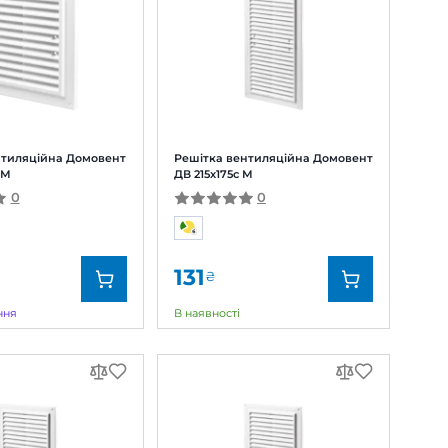
69
₴
В наявності
Вентс
Бренд:
Вентс
0000222331
Артикул:
0000222334
80 мм
Діаметр:
80 мм
 Домовент
Решітка вентиляційна Домовент
ДВ 205x205с М