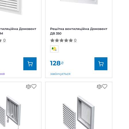
 Домовент
Решітка вентиляційна Домовент
ДВ 295x160с М
0
212
₴
В наявності
Домовент
Бренд:
Домовент
000227988
Артикул:
0000228012