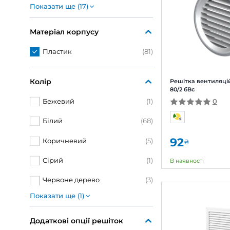
100
(15)
11
100-150/250х214
(1)
В на
100/182x252
(3)
Брен
104х382
(1)
Арти
120
(1)
Показати ще (17)
Матеріал корпусу
Пластик
(81)
Колір
Реші
80/2