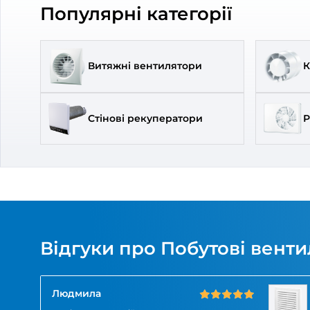
Реші
ДВ 4
18
В на
Брен