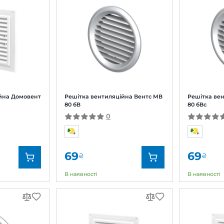
 фільтри:
тка вентиляційна Домовент
Решітка вентиляційна
05x205с
80 бВ
1
0