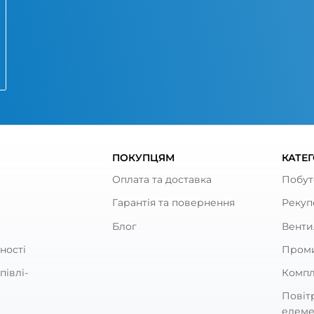
кул:
0000227815
Артикул:
Діаметр:
Канальні вентилятори
Розумні вентилятори