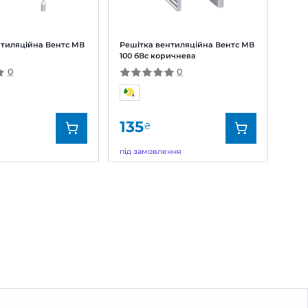
 Домовент
Решітка вентиляційна Домовент
ДВ 350x350с М
0
299
₴
під замовлення
Домовент
Бренд:
Домовент
000228069
Артикул:
0000228081