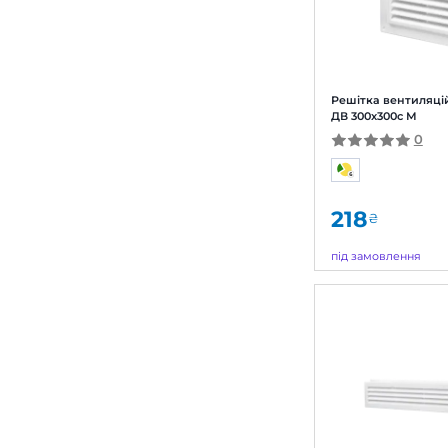
Регулятор витрати повітря
(6)
Розпірні лапки
(9)
Реші
ДВ 2
Фланець
(15)
16
під 
Брен
Арти