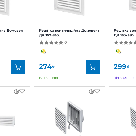
тка вентиляційна Домовент
Решітка вентиляційна
50x180с М
ДВ 250x250с М
0
0
7
203
₴
₴
замовлення
під замовлення
д:
Домовент
Бренд:
кул:
0000227965
Артикул:
0