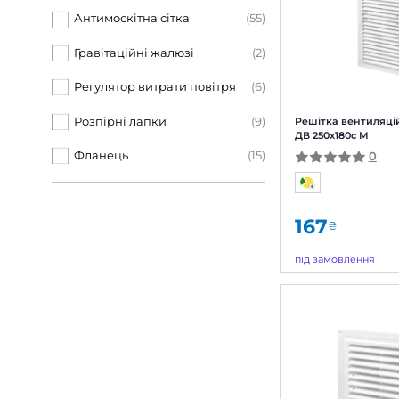
Бежевий
(1)
Білий
(68)
92
Коричневий
(5)
Сірий
(1)
В на
Брен
Червоне дерево
(3)
Арти
Показати ще (1)
Діам
Додаткові опції решіток
Антимоскітна сітка
(55)
Гравітаційні жалюзі
(2)