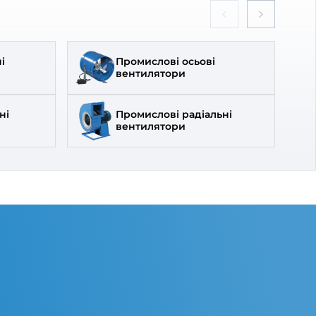
 Вентс МВ
Решітка вентиляційна Вентс МВ
100 Рс
0
370
₴
В наявності
Вентс
Бренд:
Вентс