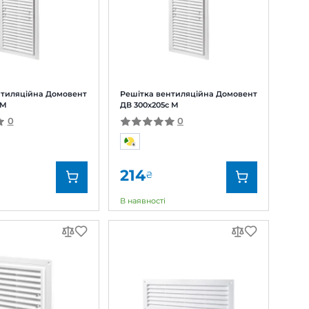
0
139
₴
під замовлення
Домовент
Бренд:
Домовент
000227888
Артикул:
0000227917