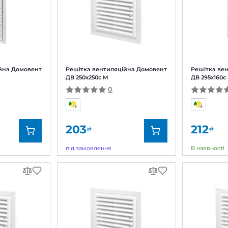
0
0
138
₴
₴
явності
під замовлення
д:
Вентс
Бренд:
кул:
0000222350
Артикул:
0
етр:
80 мм