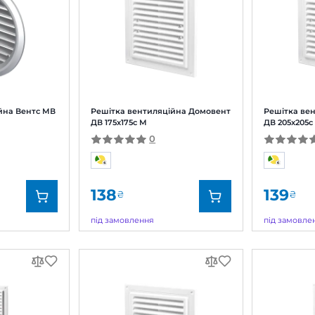
6
69
₴
₴
явності
В наявності
д:
Домовент
Бренд:
кул:
0000227902
Артикул:
Діаметр:
тка вентиляційна Вентс МВ
Решітка вентиляційна
 бВс
ДВ 175x175с М