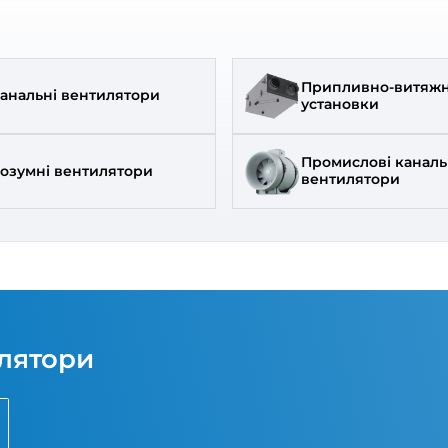
тка вентиляційна Домовент
Решітка вентиляційна
30/2
100 ВРс
0
0
7
381
₴
₴
явності
В наявності
д:
Домовент
Бренд: