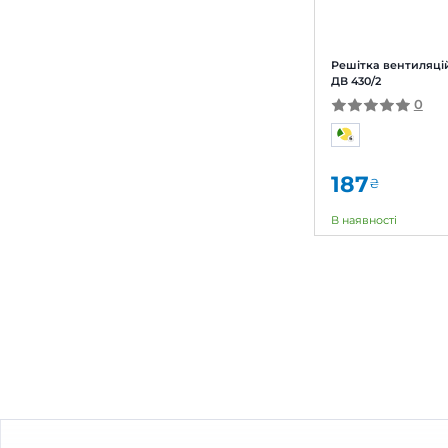
Реші
ДВ 3
21
під 
Брен
Арти