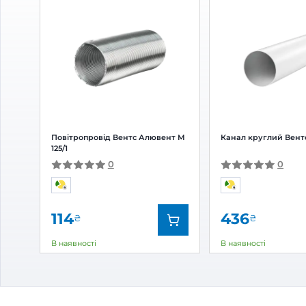
Відгуки та питання про
Реші
Відгуки
(0)
Питання
(0)
0
Оцінка:
5
(0)
4
(0)
3
(0)
2
(0)
1
(0)