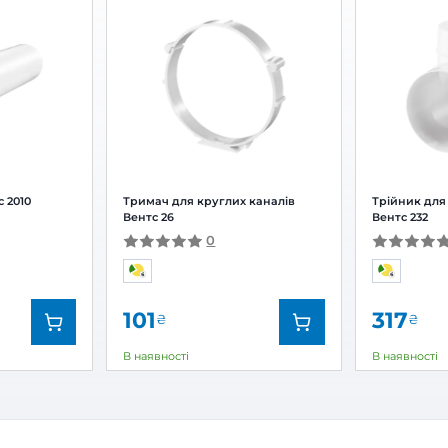
тка вентиляційна Вентс МВ 125 Кс
Залишити
За рейтингом