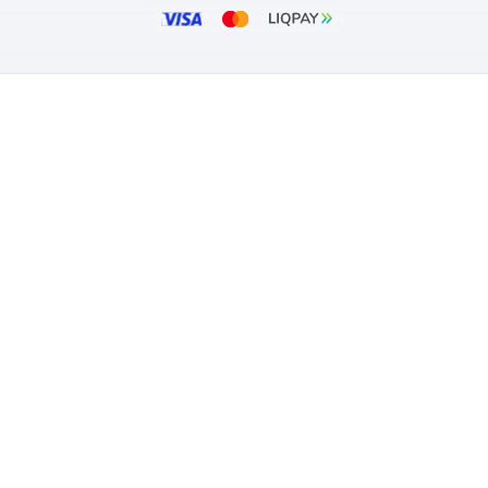
6
101
₴
₴
вності
В наявності
:
Вентс
Бренд:
ул:
0000225005
Артикул:
0
тр:
125 мм
Діаметр:
ARKET
ПОКУПЦЯМ
зин
Оплата та дос
Гарантія та п
Блог