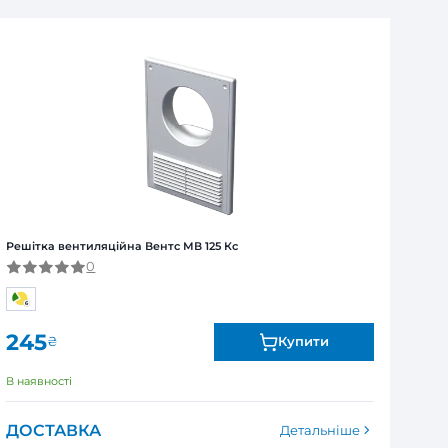
ля юридичних та фізичних осіб
Я
ї від виробника. Обмін та повернення товару впродов
я залежно від продукту. Точні дані гарантійного терміну зазна