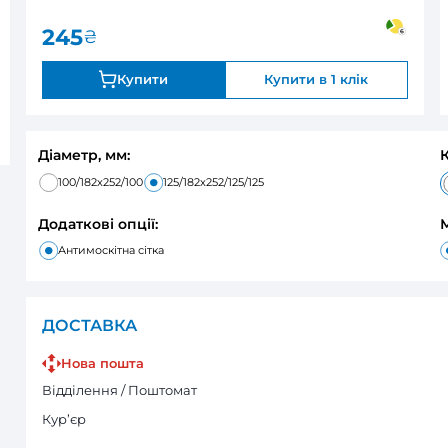
0
В наявності
Оцінка:
245
₴
Купити
Діаметр, мм:
100/182x252/100
125/182x252/125/125
Додаткові опції:
Антимоскітна сітка