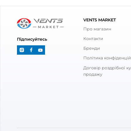
З товаром також куп
Повітропровід Вентс Алювент М
Канал
125/1
0