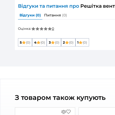
Розмір повітропроводу, який приєднуєть
Матеріал корпусу:
Колір:
Додаткові опції решіток:
ДОКУМЕНТАЦІЯ
Опис товару
Решітка венти