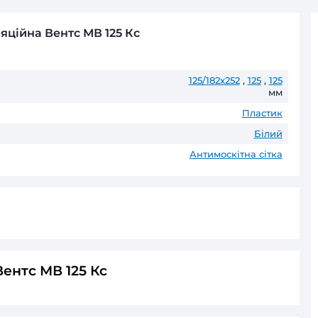
Безготівковий розрахунок д
Оплата частинами
ПриватБанк
до 6 пл
ГАРАНТІЯ ТА ПОВЕРНЕНН
До 60 місяців* офіційної гаранті
* Гарантійні терміни можуть відрізнятис
тка вентиляційна Вентс МВ 125 Кс