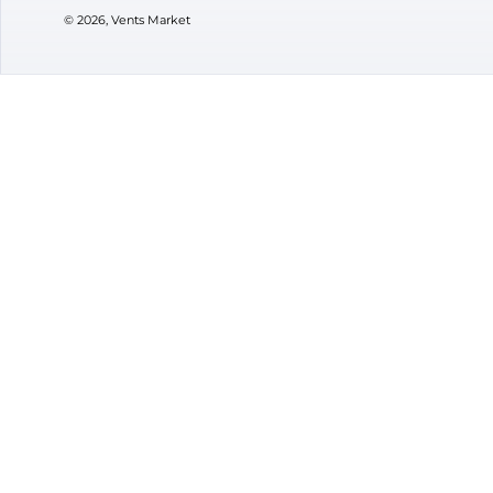
114
43
₴
В наявності
В ная
Бренд:
Вентс
Бренд
Артикул:
0000219454
Артик
Діаметр:
125 мм
Діаме
VENTS M
Про мага
Контакти
Підписуйтесь
Бренди