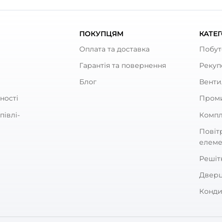
ують
 круглий Вентс 2010
Тримач для круглих кан
Вентс 26
0
0