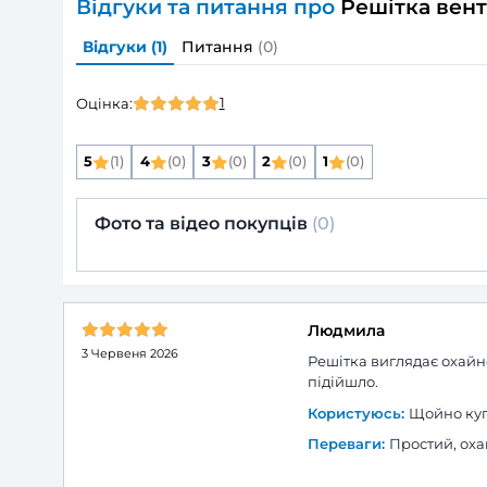
Матеріал корпусу:
Колір:
Додаткові опції решіток:
ДОКУМЕНТАЦІЯ
Поліграфія
Опис товару
Решітка венти