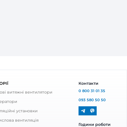
5x205с
 відгук
ні і вітальні, все