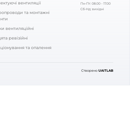
ей відгук?
0
0
цінку. Нам дуже
товар служив вам