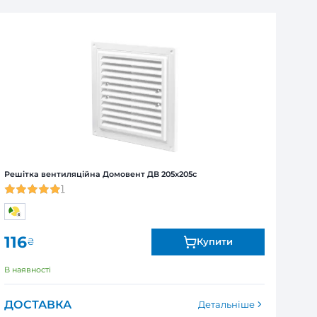
ля юридичних та фізичних осіб
Я
ї від виробника. Обмін та повернення товару впродов
я залежно від продукту. Точні дані гарантійного терміну зазна