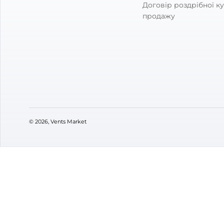
Користую
Переваги:
Відпові
Добрий д
приємно
довго та