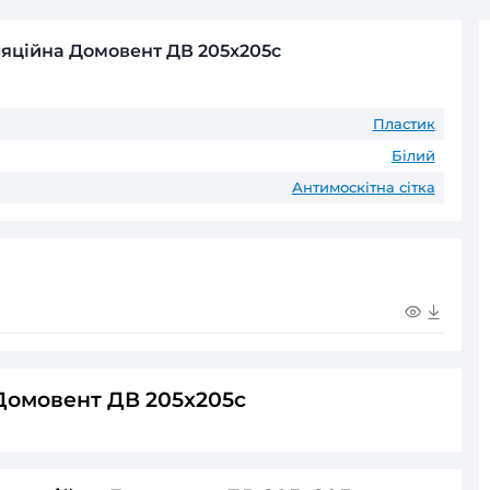
Безготівковий розрахунок д
Оплата частинами
ПриватБанк
до 6 пл
ГАРАНТІЯ ТА ПОВЕРНЕНН
До 60 місяців* офіційної гаранті
* Гарантійні терміни можуть відрізнятис
тка вентиляційна Домовент ДВ 205x205с