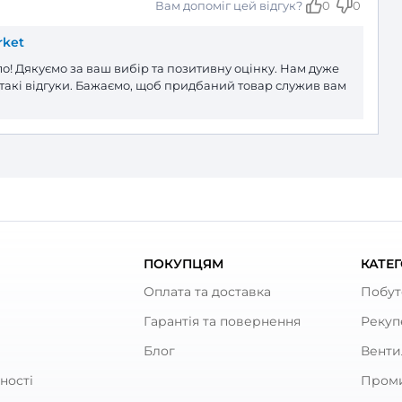
тка вентиляційна Домовент ДВ 20
Залишити
За рейтингом
лядає охайно, пластик якісний. Брала 4 штуки для кух