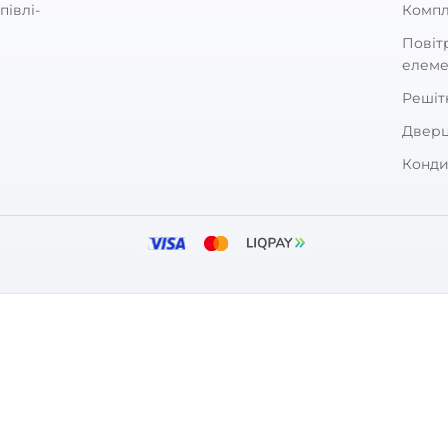
сь:
Щойно купив
Простий, охайний дизайн
Вам допоміг ц
дь Vents Market
ень, Людмило! Дякуємо за ваш вибір та позитивну о
 отримувати такі відгуки. Бажаємо, щоб придбаний 
 надійно!