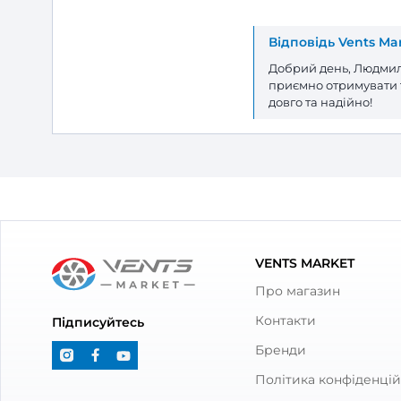
Відгуки та питання про
Реші
Відгуки
(1)
Питання
(0)
1
Оцінка:
5
(1)
4
(0)
3
(0)
2
(0)
1
(0)
Фото та відео покупців
(0)
Людмила
3 Червеня 2026
Решітка виг
підійшло.