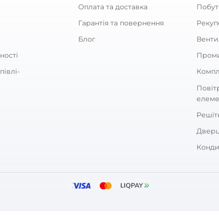
ка вентиляційна Вентс МВ
Решітка вентиляційна 
бВ чорна
50/4 бВс АБС
0
0