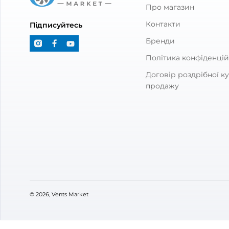
Решітка вентиляційна Вентс МВ
Решіт
50/4 бВ бежева
50/4 
0