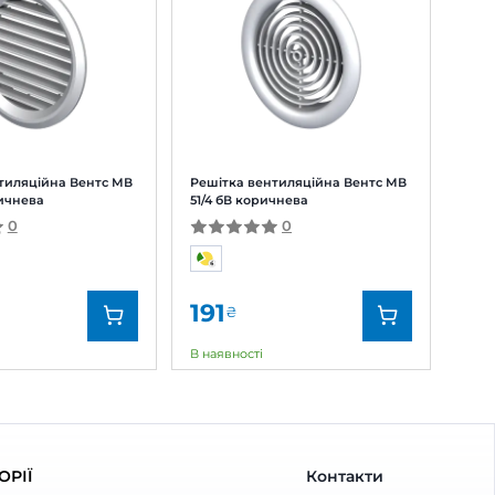
В коричнева
 відгук