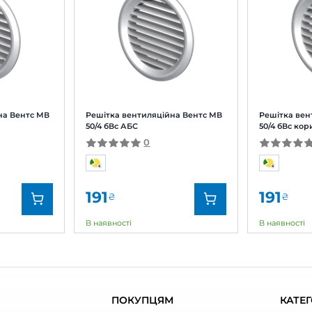
тка вентиляційна Вентс МВ 50/4 б
Залишити
За рейтингом