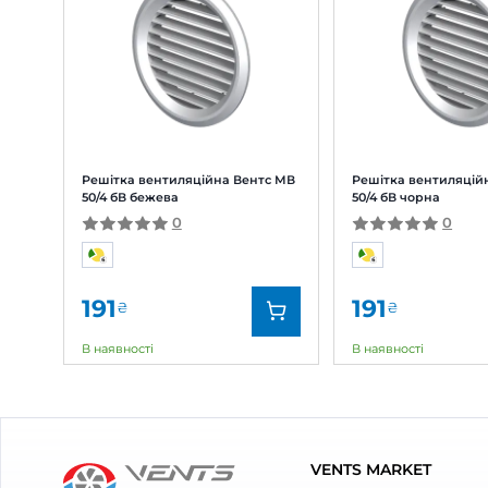
Відгуки та питання про
Реші
Відгуки
(0)
Питання
(0)
0
Оцінка:
5
(0)
4
(0)
3
(0)
2
(0)
1
(0)
Схожі товари