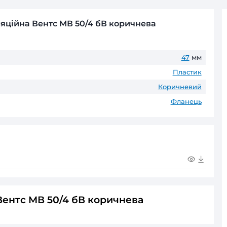
Безготівковий розрахунок д
Оплата частинами
ПриватБанк
до 6 пл
ГАРАНТІЯ ТА ПОВЕРНЕНН
До 60 місяців* офіційної гаранті
* Гарантійні терміни можуть відрізнятис
тка вентиляційна Вентс МВ 50/4 бВ кори