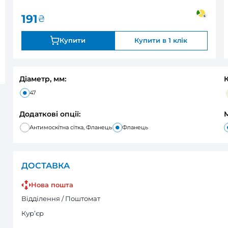
0
В наявності
Оцінка:
191
₴
Купити
Діаметр, мм:
47
Додаткові опції:
Антимоскітна сітка, Фланець
Фла