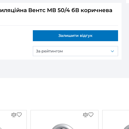
ся:
ляційна Вентс МВ 50/4 бВ коричне