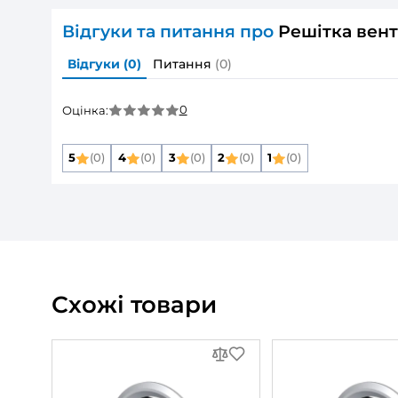
Розмір повітропроводу, який приєднуєть
Матеріал корпусу:
Колір:
Додаткові опції решіток:
ДОКУМЕНТАЦІЯ
Поліграфія
Опис товару
Решітка венти