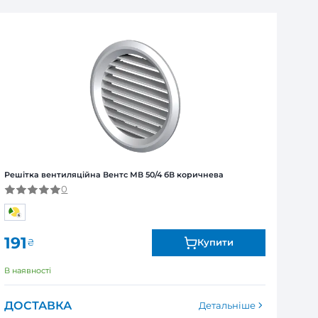
ля юридичних та фізичних осіб
Я
ї від виробника. Обмін та повернення товару впродов
я залежно від продукту. Точні дані гарантійного терміну зазна
чнева