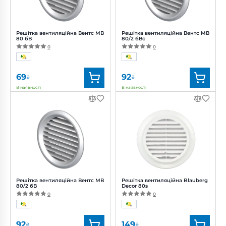
Решітка вентиляційна Вентс МВ
Решітка вентиляційна Вентс МВ
80 бВ
80/2 бВс
0
0
69
92
₴
₴
В наявності
В наявності
Бренд:
Вентс
Бренд:
Вентс
Артикул:
0000222331
Артикул:
0000222350
Діаметр:
80 мм
Діаметр:
80 мм
Решітка вентиляційна Вентс МВ
Решітка вентиляційна Blauberg
80/2 бВ
Decor 80s
0
0
92
149
₴
₴