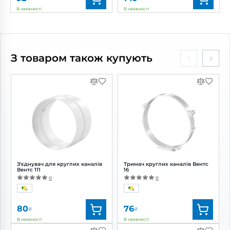
В наявності
В наявності
Бренд:
Вентс
Бренд:
Blauberg
Артикул:
0000222344
Артикул:
0000214732
Діаметр:
80 мм
Діаметр:
80 мм
З товаром також купують
З'єднувач для круглих каналів
Тримач круглих каналів Вентс
Вентс 111
16
0
0
80
76
₴
₴
В наявності
В наявності