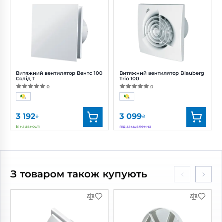
Артикул:
0687909832
Артикул:
0000215782
Діаметр:
100 мм
Діаметр:
100 мм
Потужність:
7.5 Вт
Потужність:
14 Вт
Рівень шуму:
25 дБ(А)
Рівень
шуму:
34 дБ(А)
Витяжний вентилятор Вентс 100
Витяжний вентилятор Blauberg
Солід Т
Trio 100
0
0
3 192
3 099
₴
₴
В наявності
під замовлення
Бренд:
Вентс
Бренд:
Blauberg
Артикул:
0688063190
Артикул:
0688222070
Діаметр:
100 мм
Діаметр:
100 мм
З товаром також купують
Потужність:
8 Вт
Потужність:
8 Вт
Рівень
Рівень
шуму:
27 дБ(А)
шуму:
29 дБ(А)