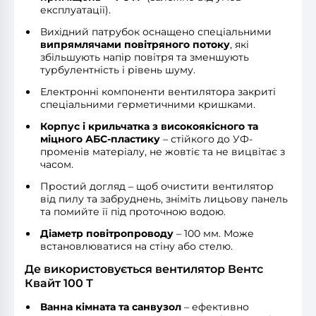
експлуатації).
Вихідний патрубок оснащено
спеціальними
випрямлячами повітряного потоку
, які
збільшують напір повітря та зменшують
турбулентність і рівень шуму.
Електронні компоненти вентилятора закриті
спеціальними герметичними кришками.
Корпус і крильчатка з високоякісного та
міцного АБС-пластику
– стійкого до УФ-
променів матеріалу, не жовтіє та не вицвітає з
часом.
Простий догляд – щоб очистити вентилятор
від пилу та забруднень, зніміть лицьову панель
та помийте її під проточною водою.
Діаметр повітропроводу
– 100 мм. Може
встановлюватися на стіну або стелю.
Де використовується вентилятор Вентс
Квайт 100 Т
Ванна кімната та санвузол
– ефективно