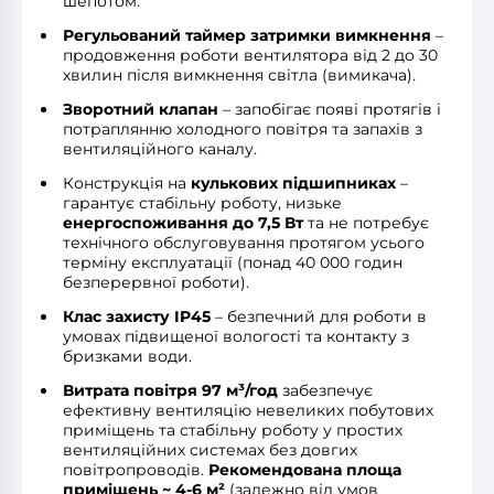
шепотом.
Регульований таймер затримки вимкнення
–
продовження роботи вентилятора від 2 до 30
хвилин після вимкнення світла (вимикача).
Зворотний клапан
– запобігає появі протягів і
потраплянню холодного повітря та запахів з
вентиляційного каналу.
Конструкція на
кулькових підшипниках
–
гарантує стабільну роботу, низьке
енергоспоживання до 7,5 Вт
та не потребує
технічного обслуговування протягом усього
терміну експлуатації (понад 40 000 годин
безперервної роботи).
Клас захисту IP45
– безпечний для роботи в
умовах підвищеної вологості та контакту з
бризками води.
Витрата повітря 97 м³/год
забезпечує
ефективну вентиляцію невеликих побутових
приміщень та стабільну роботу у простих
вентиляційних системах без довгих
повітропроводів.
Рекомендована площа
приміщень ~ 4-6 м²
(залежно від умов