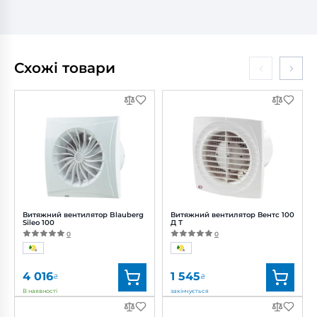
Схожі товари
Витяжний вентилятор Blauberg
Витяжний вентилятор Вентс 100
Sileo 100
Д Т
0
0
4 016
1 545
₴
₴
В наявності
закінчується
Бренд:
Blauberg
Бренд:
Вентс