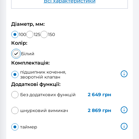
Всі характеристики
Діаметр, мм:
100
125
150
Колір:
Білий
Комплектація:
підшипник кочення,
зворотній клапан
Додаткові функції:
2 649
грн
Без додаткових функцій
2 869
грн
шнурковий вимикач
таймер