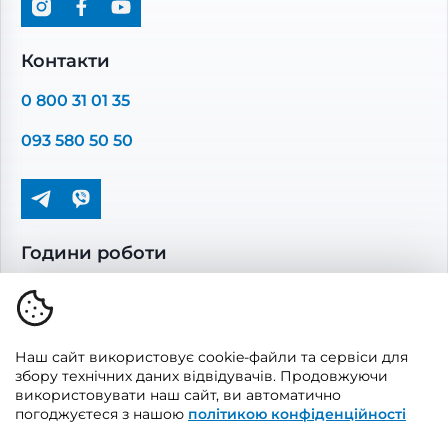
Вентиляційні установки
Промислова вентиляція
Комплектуючі вентиляції
Контакти
Повітропроводи та монтажні елементи
0 800 31 01 35
Решітки вентиляційні
093 580 50 50
Дверцята ревізійні
Кондиціонування та опалення
Години роботи
Пн-Пт: 08.00 - 17.00
Сб-Нд: вихідні
Наш сайт використовує cookie-файли та сервіси для
збору технічних даних відвідувачів. Продовжуючи
використовувати наш сайт, ви автоматично
погоджуєтеся з нашою
політикою конфіденційності
© 2026, Vents Market
Створено
UAITLAB