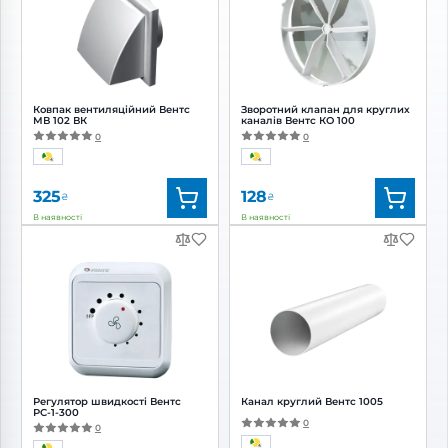
Ковпак вентиляційний Вентс
Зворотний клапан для круглих
МВ 102 ВК
каналів Вентс КО 100
0
0
325
128
₴
₴
В наявності
В наявності
Бренд:
Вентс
Бренд:
Вентс
Артикул:
0687851792
Артикул:
0000227651
Діаметр:
100 мм
Діаметр:
100 мм
Регулятор швидкості Вентс
Канал круглий Вентс 1005
РС-1-300
0
0