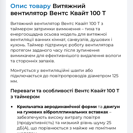
Опис товару
Витяжний
вентилятор Вентс Квайт 100 Т
Витяжний вентилятор Вентс Квайт 100 Т з
таймером затримки вимкнення – тиха та
енергоощадна осьова модель для витяжної
вентиляції ванних кімнат, санвузлів, душових і
кухонь. Таймер підтримує роботу вентилятора
протягом заданого часу після зупинення
вимикачем для ефективнішого видалення вологи
та сторонніх запахів.
Монтується у вентиляційні шахти або
підключається до повітропроводів діаметром 125
мм.
Переваги та особливості Вентс Квайт 100 Т
з таймером
Крильчатка аеродинамічної форми
та
двигун
на гумових віброплглинальних вставках
–
забезпечують високу витрату повітря
(продуктивність) та низький рівнь шуму 25
дБ(А), що порівнюється з майже не помітним