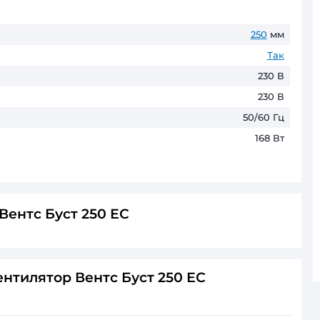
ПриватБанк
до 6 пл
ГАРАНТІЯ ТА ПОВЕРНЕНН
До 60 місяців* офіційної гаранті
* Гарантійні терміни можуть відрізнятис
льний вентилятор Вентс Буст 250 ЕС
ся: