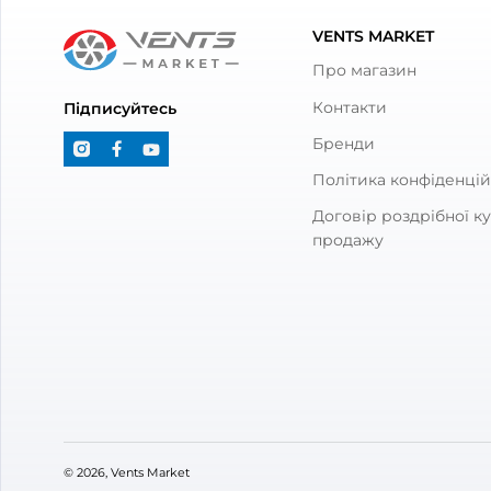
Артикул:
0687910402
Артик
Діаметр:
250 мм
Діаме
Потужність:
125, 177 Вт
Потуж
Рівень шуму:
44, 51 дБ(А)
Рівен
З товаром також куп