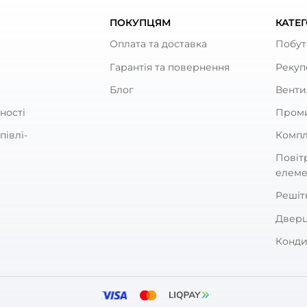
ул:
0687839806
Артикул:
0
тр:
250 мм
Діаметр:
ність:
171 Вт
Потужність:
ь шуму:
49 дБ(А)
Рівень шуму:
ують