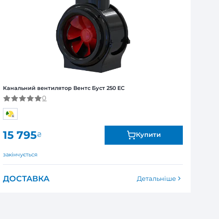
Я
ї від виробника. Обмін та повернення товару впродов
я залежно від продукту. Точні дані гарантійного терміну зазна
250
мм
Так