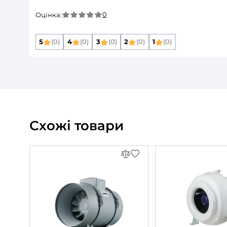
Максимальна напруга живлення:
Мінімальна напруга живлення:
Частота мережі живлення:
Номінальна потужність:
Дивитись всі
Опис товару
Канальний вен
Відгуки та питання про
Кана
Відгуки
(0)
Питання
(0)