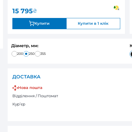
0
закінчується
Оцінка:
15 795
₴
Купити
Діаметр, мм:
200
250
355
ДОСТАВКА