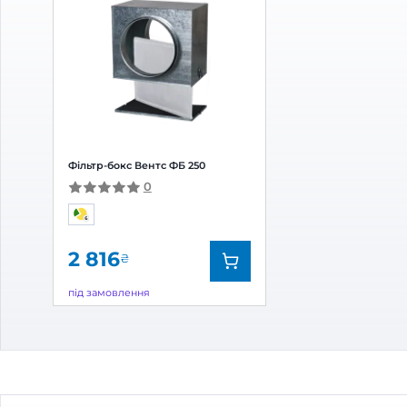
Канальний вентилятор Вентс ТТ
Канал
ПРО 250
250
0
7 776
6 6
₴
закінчується
В ная
Бренд:
Вентс
Бренд