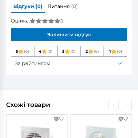
Відгуки
(0)
Питання
(0)
Оцінка:
0
Залишити відгук
5
(0)
4
(0)
3
(0)
2
(0)
1
(0)
За рейтингом
Схожі товари