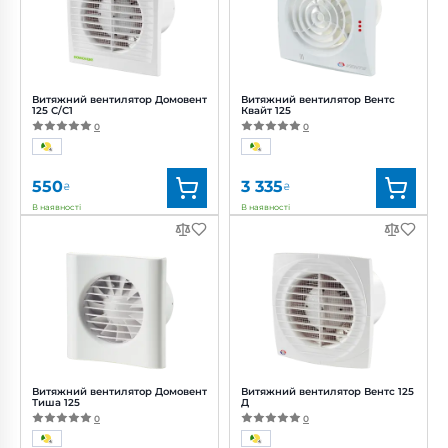
Витяжний вентилятор Домовент
Витяжний вентилятор Вентс
125 С/С1
Квайт 125
0
0
550
3 335
₴
₴
В наявності
В наявності
Бренд:
Домовент
Бренд:
Вентс
Артикул:
0000227761
Артикул:
0688295286
Діаметр:
125 мм
Діаметр:
125 мм
Потужність:
16 Вт
Потужність:
17 Вт
Рівень шуму:
35 дБ(А)
Рівень шуму:
32 дБ(А)
Витяжний вентилятор Домовент
Витяжний вентилятор Вентс 125
Тиша 125
Д
0
0