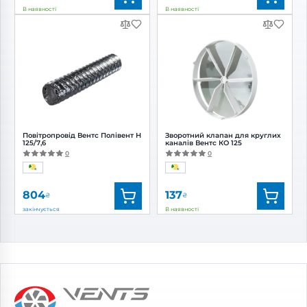
В наявності
В наявності
Бренд:
Вентс
Бренд:
Вентс
Артикул:
0687826735
Артикул:
0000228379
Діаметр:
120 мм
Повітропровід Вентс Полівент Н
Зворотний клапан для круглих
125/7,6
каналів Вентс КО 125
0
0
804
137
₴
₴
закінчується
В наявності
Бренд:
Вентс
Бренд:
Вентс
Артикул:
0000228295
Артикул:
0000227664
Діаметр:
125 мм
Діаметр:
125 мм