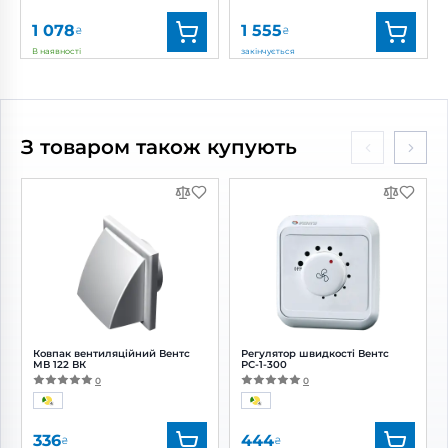
1 078
1 555
₴
₴
В наявності
закінчується
Бренд:
Домовент
Бренд:
Вентс
Артикул:
0688103121
Артикул:
0000217110
Діаметр:
125 мм
Діаметр:
125 мм
З товаром також купують
Потужність:
18 Вт
Потужність:
16 Вт
Рівень
Рівень шуму:
35 дБ(А)
шуму:
34 дБ(А)
Ковпак вентиляційний Вентс
Регулятор швидкості Вентс
МВ 122 ВК
РС-1-300
0
0
336
444
₴
₴