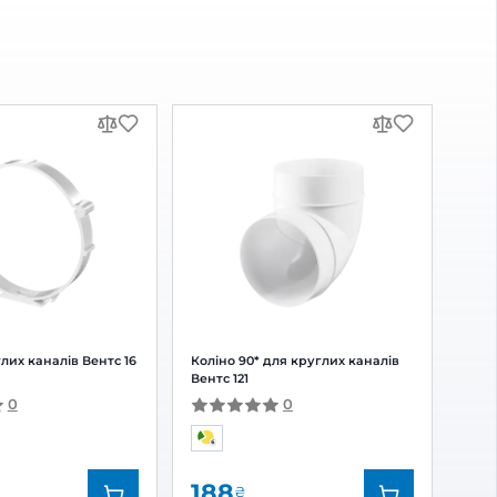
615
₴
під замовлення
ДОСТАВКА
Дс
 відгук