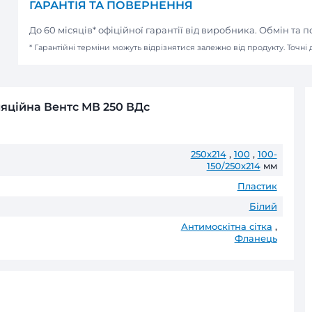
(Apple Pay / Google Pay / Visa / Mast
Оплата при отриманні
Готівкою або карткою в наших мага
Безготівковий розрахунок д
Передплата
Товари зі строком виготовлення по
Оплата частинами
ПриватБанк
до 6 пл
ГАРАНТІЯ ТА ПОВЕРНЕНН
До 60 місяців* офіційної гаранті
* Гарантійні терміни можуть відрізнятис