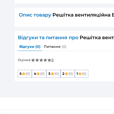
ХАРАКТЕРИСТИКИ ТОВАРУ
Реші
Основні
Розмір повітропроводу, який приєднуєть
Матеріал корпусу:
Колір:
Додаткові опції решіток:
ДОКУМЕНТАЦІЯ