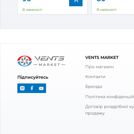
З товаром також куп