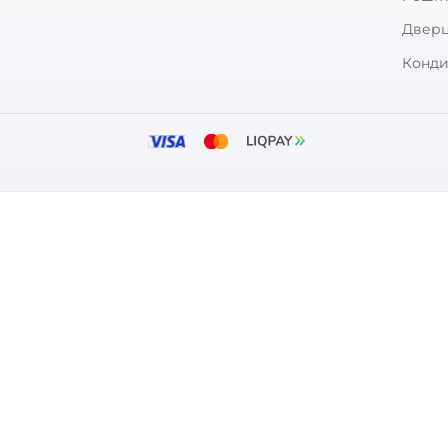
увач для круглих каналів
Канал круглий Вентс 10
111
0
0
380
₴
₴
вності
В наявності
:
Вентс
Бренд:
ул:
0000225362
Артикул:
0
тр:
100 мм
Діаметр: