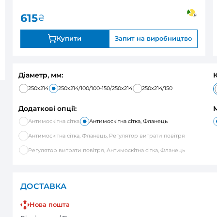
0
під замовле
Оцінка:
615
₴
Купити
Запи
Діаметр, мм:
250х214
250х214/100/100-150/250х21
Додаткові опції:
Антимоскітна сітка
Антимоскітна с