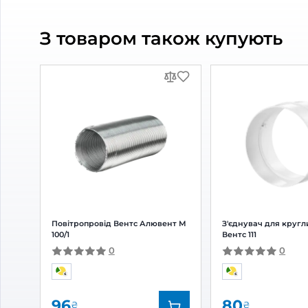
Опис товару
Решітка венти
Відгуки та питання про
Реші
Відгуки
(0)
Питання
(0)
0
Оцінка:
5
(0)
4
(0)
3
(0)
2
(0)
1
(0)