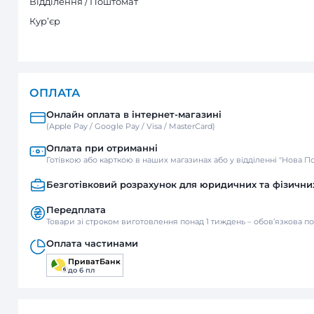
Антимоскітна сітка, Фланець, Регуля
Регулятор витрати повітря, Антимоск
ДОСТАВКА
Нова пошта
Відділення / Поштомат
Кур’єр
ОПЛАТА
Онлайн оплата в інтернет-м