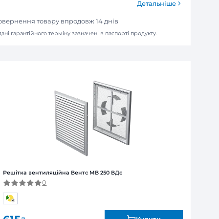
erСard)
зинах або у відділенні "Нова Пошта"
ля юридичних та фізичних осіб
над 1 тиждень – обов’язкова попередня оплата 100%
Я
ї від виробника. Обмін та повернення товару впродов
я залежно від продукту. Точні дані гарантійного терміну зазна