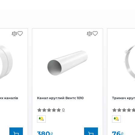
ляційна Вентс МВ 250 ВДс
тка вентиляційна Вентс МВ 250 В
Залишити
За рейтингом