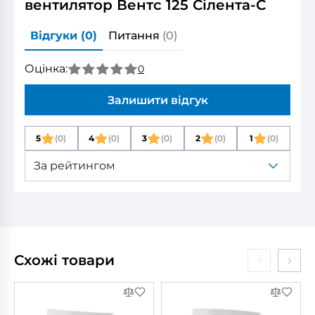
вентилятор Вентс 125 Сілента-С
Відгуки
(0)
Питання
(0)
Оцінка:
0
Залишити відгук
5
(0)
4
(0)
3
(0)
2
(0)
1
(0)
За рейтингом
Схожі товари