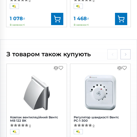
0
0
1 078
1 468
₴
₴
В наявності
В наявності
Бренд:
Домовент
Бренд:
Вентс
Артикул:
0688103121
Артикул:
0000217209
Діаметр:
125 мм
Діаметр:
125 мм
З товаром також купують
Потужність:
18 Вт
Потужність:
16 Вт
Рівень
Рівень шуму:
35 дБ(А)
шуму:
34 дБ(А)
Ковпак вентиляційний Вентс
Регулятор швидкості Вентс
МВ 122 ВК
РС-1-300
0
0