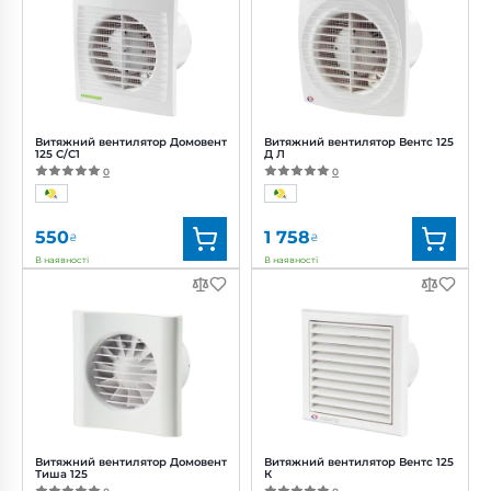
Витяжний вентилятор Домовент
Витяжний вентилятор Вентс 125
125 С/С1
Д Л
0
0
550
1 758
₴
₴
В наявності
В наявності
Бренд:
Домовент
Бренд:
Вентс
Артикул:
0000227761
Артикул:
0000217144
Діаметр:
125 мм
Діаметр:
125 мм
Потужність:
16 Вт
Потужність:
16 Вт
Рівень шуму:
35 дБ(А)
Рівень шуму:
35 дБ(А)
Витяжний вентилятор Домовент
Витяжний вентилятор Вентс 125
Тиша 125
К