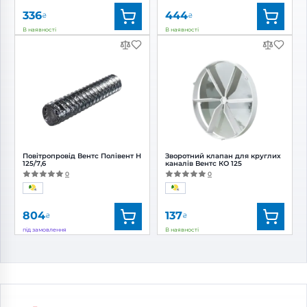
336
444
₴
₴
В наявності
В наявності
Бренд:
Вентс
Бренд:
Вентс
Артикул:
0687826735
Артикул:
0000228379
Діаметр:
120 мм
Повітропровід Вентс Полівент Н
Зворотний клапан для круглих
125/7,6
каналів Вентс КО 125
0
0
804
137
₴
₴
під замовлення
В наявності
Бренд:
Вентс
Бренд:
Вентс
Артикул:
0000228295
Артикул:
0000227664
Діаметр:
125 мм
Діаметр:
125 мм