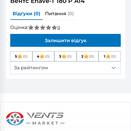
Вентс Enave-T 180 P A14
Відгуки
(0)
Питання
(0)
Оцінка:
0
Залишити відгук
5
(0)
4
(0)
3
(0)
2
(0)
1
(0)
За рейтингом