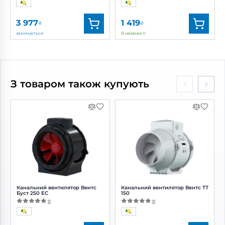
3 977
1 419
₴
₴
закінчується
В наявності
Бренд:
Вентс
Бренд:
Домовент
Артикул:
0688295226
Артикул:
0688045358
Діаметр:
100 мм
Діаметр:
150 мм
З товаром також купують
Потужність:
7.5 Вт
Потужність:
28 Вт
Рівень шуму:
25 дБ(А)
Рівень шуму:
35 дБ(А)
Канальний вентилятор Вентс
Канальний вентилятор Вентс ТТ
Буст 250 ЕС
150
0
0