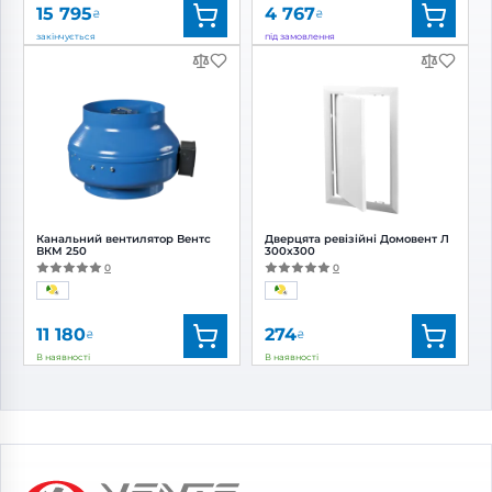
15 795
4 767
₴
₴
закінчується
під замовлення
Бренд:
Вентс
Бренд:
Вентс
Артикул:
0688349544
Артикул:
0687820719
Діаметр:
250 мм
Діаметр:
150 мм
Потужність:
168 Вт
Потужність:
47, 60 Вт
Рівень
Рівень
шуму:
49 дБ(А)
шуму:
33, 44 дБ(А)
Канальний вентилятор Вентс
Дверцята ревізійні Домовент Л
ВКМ 250
300x300
0
0
11 180
274
₴
₴
В наявності
В наявності
Бренд:
Вентс
Бренд:
Домовент
Артикул:
0000227227
Артикул:
0687926249
Діаметр:
250 мм
Потужність:
194 Вт
Рівень