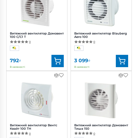
Витяжний вентилятор Домовент
Витяжний вентилятор Blauberg
100 С/С1 Т
Aero 100
0
0
792
3 099
₴
₴
В наявності
В наявності
Бренд:
Домовент
Бренд:
Blauberg
Артикул:
0000227741
Артикул:
0000214643
Діаметр:
100 мм
Діаметр:
100 мм
Потужність:
14 Вт
Потужність:
14 Вт
Рівень
Рівень
шуму:
34 дБ(А)
шуму:
38 дБ(А)
Витяжний вентилятор Вентс
Витяжний вентилятор Домовент
Квайт 100 ТН
Тиша 150
0
0