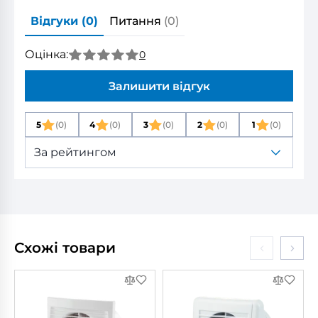
Відгуки
(0)
Питання
(0)
Оцінка:
0
Залишити відгук
5
(0)
4
(0)
3
(0)
2
(0)
1
(0)
За рейтингом
Схожі товари