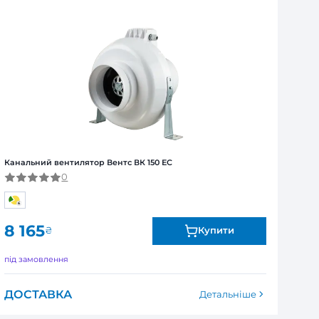
над 1 тиждень – обов’язкова попередня оплата 100%
Я
ї від виробника. Обмін та повернення товару впродов
я залежно від продукту. Точні дані гарантійного терміну зазна