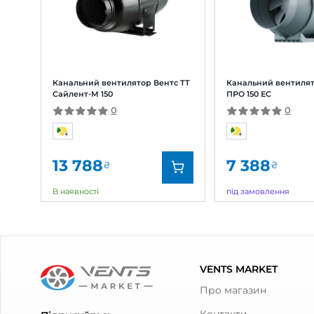
Відгуки
(0)
Питання
(0)
0
Оцінка:
5
(0)
4
(0)
3
(0)
2
(0)
1
(0)
Схожі товари