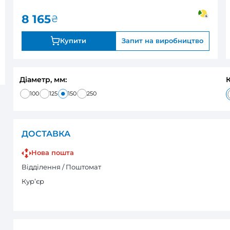
0
під замовле
Оцінка:
8 165
₴
Купити
Запи
Діаметр, мм:
100
125
150
250
ДОСТАВКА