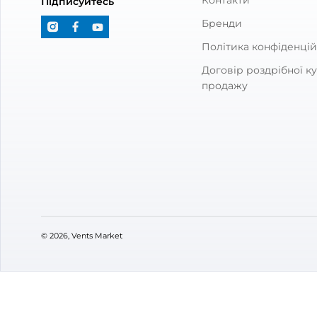
Канальний вентилятор Вентс ТТ
Канал
Сайлент-М 150
ПРО 1
0
13 788
7 
₴