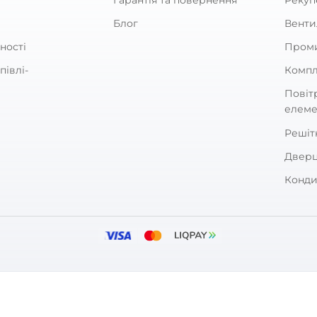
ьний вентилятор Вентс ТТ
Канальний вентилятор 
50 ЕС
Стрім 150/160
0
0
388
8 368
₴
₴