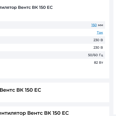
Товари зі строком виготовлення по
Оплата частинами
ПриватБанк
до 6 пл
ГАРАНТІЯ ТА ПОВЕРНЕНН
До 60 місяців* офіційної гаранті
* Гарантійні терміни можуть відрізнятис
льний вентилятор Вентс ВК 150 ЕС