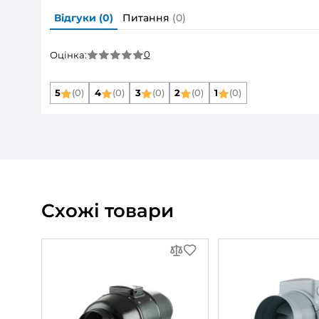
Розмір повітропроводу, який приєднуєть
Фазність:
Мінімальна напруга живлення:
Максимальна напруга живлення:
Частота мережі живлення:
Номінальна потужність:
Дивитись всі
Опис товару
Канальний вен
Відгуки та питання про
Кана