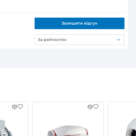
ся:
тилятор Вентс ВК 150 ЕС
льний вентилятор Вентс ВК 150 ЕС